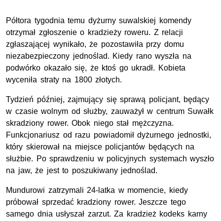
Półtora tygodnia temu dyżurny suwalskiej komendy
otrzymał zgłoszenie o kradzieży roweru. Z relacji
zgłaszającej wynikało, że pozostawiła przy domu
niezabezpieczony jednoślad. Kiedy rano wyszła na
podwórko okazało się, że ktoś go ukradł. Kobieta
wyceniła straty na 1800 złotych.
Tydzień później, zajmujący się sprawą policjant, będący
w czasie wolnym od służby, zauważył w centrum Suwałk
skradziony rower. Obok niego stał mężczyzna.
Funkcjonariusz od razu powiadomił dyżurnego jednostki,
który skierował na miejsce policjantów będących na
służbie. Po sprawdzeniu w policyjnych systemach wyszło
na jaw, że jest to poszukiwany jednoślad.
Mundurowi zatrzymali 24-latka w momencie, kiedy
próbował sprzedać kradziony rower. Jeszcze tego
samego dnia usłyszał zarzut. Za kradzież kodeks karny