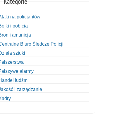
Kategorie
Ataki na policjantów
Bójki i pobicia
Broń i amunicja
Centralne Biuro Śledcze Policji
Dzieła sztuki
Fałszerstwa
Fałszywe alarmy
Handel ludźmi
Jakość i zarządzanie
Kadry
Kobiety w Policji
Korupcja
Kradzież