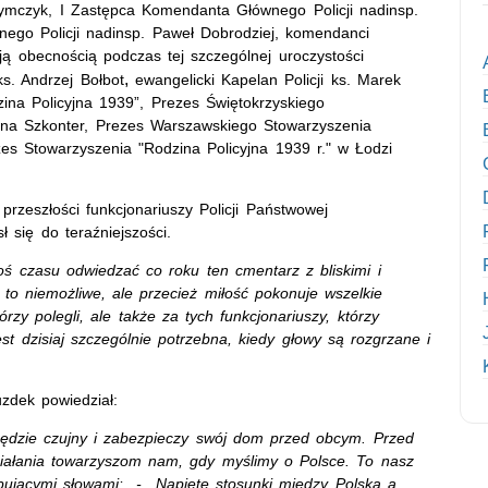
zymczyk, I Zastępca Komendanta Głównego Policji nadinsp.
ego Policji nadinsp. Paweł Dobrodziej, komendanci
ją obecnością podczas tej szczególnej uroczystości
,
ks. Andrzej Bołbot
ewangelicki Kapelan Policji ks. Marek
ina Policyjna 1939”, Prezes Świętokrzyskiego
żyna Szkonter, Prezes Warszawskiego Stowarzyszenia
zes Stowarzyszenia "Rodzina Policyjna 1939 r." w Łodzi
przeszłości funkcjonariuszy Policji Państwowej
 się do teraźniejszości.
oś czasu odwiedzać co roku ten cmentarz z bliskimi i
 to niemożliwe, ale przecież miłość pokonuje wszelkie
rzy polegli, ale także za tych funkcjonariuszy, którzy
t dzisiaj szczególnie potrzebna, kiedy głowy są rozgrzane i
zdek powiedział:
będzie czujny i zabezpieczy swój dom przed obcym. Przed
ziałania towarzyszom nam, gdy myślimy o Polsce. To nasz
pującymi słowami: - Napięte stosunki między Polską a