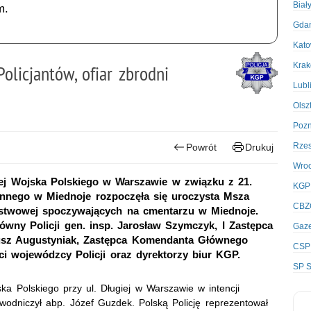
Biał
m.
Gda
Kato
Kra
olicjantów, ofiar zbrodni
Lubl
Olsz
Poz
Rze
Powrót
Drukuj
Wro
ej Wojska Polskiego w Warszawie w związku z 21.
KGP
ennego w Miednoje rozpoczęła się uroczysta Msza
CBZ
Państwowej spoczywających na cmentarzu w Miednoje.
wny Policji gen. insp. Jarosław Szymczyk, I Zastępca
Gaze
usz Augustyniak, Zastępca Komendanta Głównego
CSP
ci wojewódzcy Policji oraz dyrektorzy biur KGP.
SP S
a Polskiego przy ul. Długiej w Warszawie w intencji
zewodniczył abp. Józef Guzdek. Polską Policję reprezentował