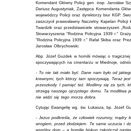
K
omendant Główny Policji gen. insp. Jarosław S
Dariusz Augustyniak, Zastępca Komendanta Główn
wojewódzcy Policji oraz dyrektorzy biur KGP. Swo
zaszczycił prawosławny Naczelny Kapelan Policji 
Twardzik oraz przedstawiciele stowarzyszeń „Rodz
Stowarzyszenia "Rodzina Policyjna 1939 r." Gra
"Rodzina Policyjna 1939 r." Rafał Skiba oraz Pre
Jarosław Olbrychowski.
Abp. Józef Guzdek w homilii mówiąc o tragicznej 
spoczywających na cmentarzu w Miednoje, odniósł
- To nie tak miało być. Dane nam było od jakieg
krewnymi, tych którzy tam spoczywają. Teraz jest
przeszkody. I pamięć też. Modlimy się za tych, któ
strzegą naszego ojczystego domu. Ta modlitwa jes
nie widzi się tego morza dobra.
Cytując Ewangelię wg. św. Łukasza, bp. Józef Gu
- Jezus podkreśla, że człowiek rozumny, mądry 
wrogiem, przed złodziejem. Te same uczucia i d
wspólny dom – a homilię biskup zakończył nastę