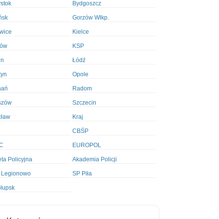
ystok
Bydgoszcz
ńsk
Gorzów Wlkp.
wice
Kielce
ków
KSP
in
Łódź
tyn
Opole
nań
Radom
szów
Szczecin
cław
Kraj
CBŚP
C
EUROPOL
ta Policyjna
Akademia Policji
 Legionowo
SP Piła
łupsk