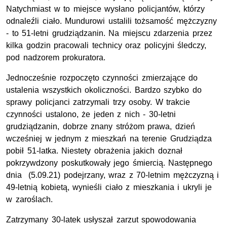
Natychmiast w to miejsce wysłano policjantów, którzy
odnaleźli ciało. Mundurowi ustalili tożsamość mężczyzny
- to 51-letni grudziądzanin. Na miejscu zdarzenia przez
kilka godzin pracowali technicy oraz policyjni śledczy,
pod nadzorem prokuratora.
Jednocześnie rozpoczęto czynności zmierzające do
ustalenia wszystkich okoliczności. Bardzo szybko do
sprawy policjanci zatrzymali trzy osoby. W trakcie
czynności ustalono, że jeden z nich - 30-letni
grudziądzanin, dobrze znany stróżom prawa, dzień
wcześniej w jednym z mieszkań na terenie Grudziądza
pobił 51-latka. Niestety obrażenia jakich doznał
pokrzywdzony poskutkowały jego śmiercią. Następnego
dnia (5.09.21) podejrzany, wraz z 70-letnim mężczyzną i
49-letnią kobietą, wynieśli ciało z mieszkania i ukryli je
w zaroślach.
Zatrzymany 30-latek usłyszał zarzut spowodowania