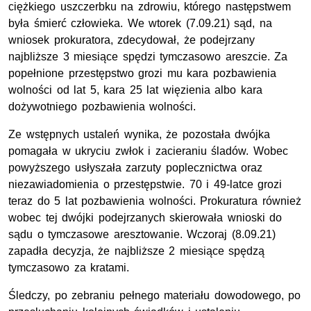
ciężkiego uszczerbku na zdrowiu, którego następstwem
była śmierć człowieka. We wtorek (7.09.21) sąd, na
wniosek prokuratora, zdecydował, że podejrzany
najbliższe 3 miesiące spędzi tymczasowo areszcie. Za
popełnione przestępstwo grozi mu kara pozbawienia
wolności od lat 5, kara 25 lat więzienia albo kara
dożywotniego pozbawienia wolności.
Ze wstępnych ustaleń wynika, że pozostała dwójka
pomagała w ukryciu zwłok i zacieraniu śladów. Wobec
powyższego usłyszała zarzuty poplecznictwa oraz
niezawiadomienia o przestępstwie. 70 i 49-latce grozi
teraz do 5 lat pozbawienia wolności. Prokuratura również
wobec tej dwójki podejrzanych skierowała wnioski do
sądu o tymczasowe aresztowanie. Wczoraj (8.09.21)
zapadła decyzja, że najbliższe 2 miesiące spędzą
tymczasowo za kratami.
Śledczy, po zebraniu pełnego materiału dowodowego, po