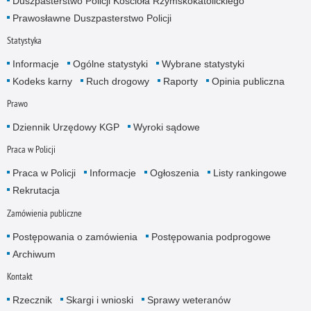
Duszpasterstwo Policji Kościoła Rzymskokatolickiego
Prawosławne Duszpasterstwo Policji
Statystyka
Informacje
Ogólne statystyki
Wybrane statystyki
Kodeks karny
Ruch drogowy
Raporty
Opinia publiczna
Prawo
Dziennik Urzędowy KGP
Wyroki sądowe
Praca w Policji
Praca w Policji
Informacje
Ogłoszenia
Listy rankingowe
Rekrutacja
Zamówienia publiczne
Postępowania o zamówienia
Postępowania podprogowe
Archiwum
Kontakt
Rzecznik
Skargi i wnioski
Sprawy weteranów