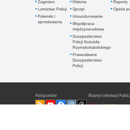
Zaginieni
Historia
Raporty
Lotnictwo Policji
Sprzęt
Opinia p
Polemiki i
Umundurowanie
sprostowania
Współpraca
międzynarodowa
Duszpasterstwo
Policji Kościoła
Rzymskokatolickiego
Prawosławne
Duszpasterstwo
Policji
Policja
online
Biuletyn Informacji Public
BIP KGP