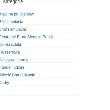
Kategorie
Ataki na policjantów
Bójki i pobicia
Broń i amunicja
Centralne Biuro Śledcze Policji
Dzieła sztuki
Fałszerstwa
Fałszywe alarmy
Handel ludźmi
Jakość i zarządzanie
Kadry
Kobiety w Policji
Korupcja
Kradzież