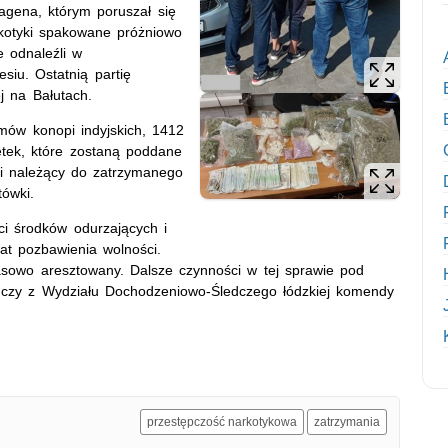
agena, którym poruszał się
rkotyki spakowane próżniowo
e odnaleźli w
iu. Ostatnią partię
j na Bałutach.
mów konopi indyjskich, 1412
tek, które zostaną poddane
li należący do zatrzymanego
ówki.
ści środków odurzających i
at pozbawienia wolności.
asowo aresztowany. Dalsze czynności w tej sprawie pod
dczy z Wydziału Dochodzeniowo-Śledczego łódzkiej komendy
przestępczość narkotykowa
zatrzymania