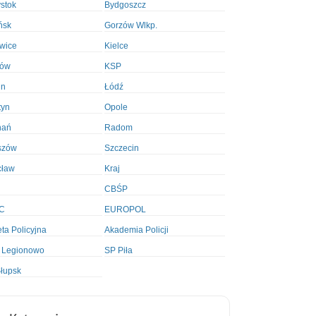
ystok
Bydgoszcz
ńsk
Gorzów Wlkp.
wice
Kielce
ków
KSP
in
Łódź
tyn
Opole
nań
Radom
szów
Szczecin
cław
Kraj
CBŚP
C
EUROPOL
ta Policyjna
Akademia Policji
 Legionowo
SP Piła
łupsk