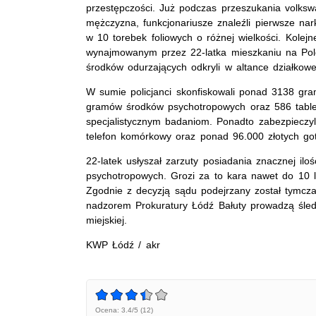
przestępczości. Już podczas przeszukania volksw
mężczyzna, funkcjonariusze znaleźli pierwsze na
w 10 torebek foliowych o różnej wielkości. Kolejn
wynajmowanym przez 22-latka mieszkaniu na Poles
środków odurzających odkryli w altance działkowe
W sumie policjanci skonfiskowali ponad 3138 gra
gramów środków psychotropowych oraz 586 table
specjalistycznym badaniom. Ponadto zabezpieczy
telefon komórkowy oraz ponad 96.000 złotych got
22-latek usłyszał zarzuty posiadania znacznej ilo
psychotropowych. Grozi za to kara nawet do 10 l
Zgodnie z decyzją sądu podejrzany został tymcz
nadzorem Prokuratury Łódź Bałuty prowadzą śle
miejskiej.
KWP Łódź / akr
Ocena: 3.4/5 (12)