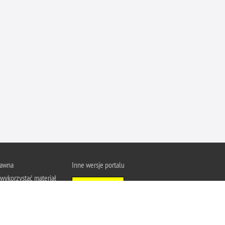
Ofiarni i odważni
Opinia publiczna
Oszustwa
Pedofilia, pornografia dziecięca
Piractwo przemysłowe
Podrabianie znaków towarowych
Pogryzienia przez psy
Polemiki i sprostowania
Policja inaczej
Policjant z pasją
rawna
Inne wersje portalu
Porwania
wykorzystać materiał
Wersja tekstowa
Pożary i podpalenia
u Policja.pl.
About Polish Police
j się z zasadami
Pranie brudnych pieniędzy
a prywatności
Prawa człowieka