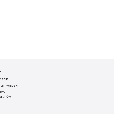
Kradzieże z włamaniem
Kultura
Logistyka, wyposażenie
Materiały wybuchowe
Nagrodzeni policjanci
Napady na banki
Napady na taksówkarzy
Napady na tiry
Nielegalny handel farmaceutykami
t
Nietrzeźwi kierujący
cznik
Nietrzeźwi opiekunowie
gi i wnioski
Nietrzeźwi pracownicy
awy
eranów
Niszczenie mienia
Nowoczesne technologie w pracy Policji
Odpowiedzialność majątkowa Policji