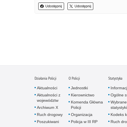
Udostępnij
Udostępnij
Działania Policji
O Policji
Statystyka
Aktualności
Jednostki
Informac
Aktualności z
Kierownictwo
Ogólne st
województw
Komenda Główna
Wybrane
Archiwum X
Policji
statystyki
Ruch drogowy
Organizacja
Kodeks k
Poszukiwani
Policja w III RP
Ruch dr