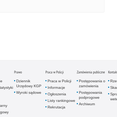
Prawo
Praca w Policji
Zamówienia publiczne
Kontak
je
Dziennik
Praca w Policji
Postępowania o
Rze
Urzędowy KGP
zamówienia
atystyki
Informacje
Skar
Wyroki sądowe
Postępowania
Ogłoszenia
Spr
podprogowe
wet
Listy rankingowe
Archiwum
arny
Rekrutacja
ogowy