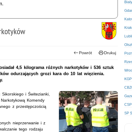
Biał
m.
Gda
Kato
Kra
arkotyków
Lubl
Olsz
Powrót
Drukuj
Poz
Rze
 posiadał 4,5 kilograma różnych narkotyków i 536 sztuk
Wro
dków odurzających grozi kara do 10 lat więzienia.
KGP
y.
CBZ
Sikorskiego i Świtezianki,
Gaze
ią Narkotykową Komendy
CSP
ązanego z przestępczością
SP S
nych nieprzerwanie i z
walczanie tego rodzaju