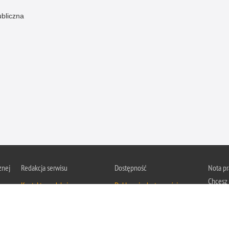
ubliczna
znej
Redakcja serwisu
Dostępność
Nota p
Chcesz 
Kontakt z redakcją
Deklaracja dostępności
z serwis
Zapozna
Polityk