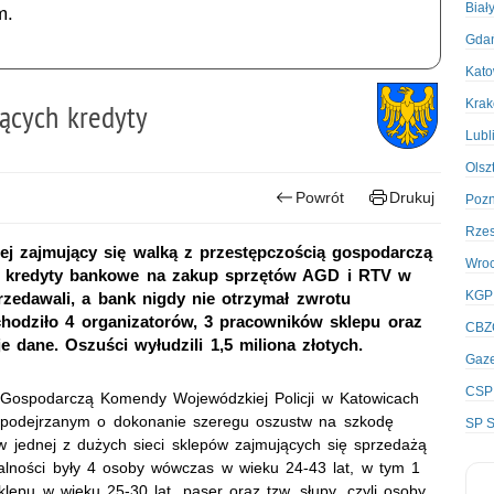
Biał
m.
Gda
Kato
Kra
ących kredyty
Lubl
Olsz
Powrót
Drukuj
Poz
Rze
ej zajmujący się walką z przestępczością gospodarczą
Wro
ali kredyty bankowe na zakup sprzętów AGD i RTV w
KGP
zedawali, a bank nigdy nie otrzymał zwrotu
hodziło 4 organizatorów, 3 pracowników sklepu oraz
CBZ
e dane. Oszuści wyłudzili 1,5 miliona złotych.
Gaze
CSP
ą Gospodarczą Komendy Wojewódzkiej Policji w Katowicach
o podejrzanym o dokonanie szeregu oszustw na szkodę
SP S
 jednej z dużych sieci sklepów zajmujących się sprzedażą
łalności były 4 osoby wówczas w wieku 24-43 lat, w tym 1
klepu w wieku 25-30 lat, paser oraz tzw. słupy, czyli osoby,