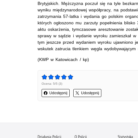
Brytyjskich. Mężczyzna poczuł się na tyle bezkarn
wyniku międzynarodowej współpracy, na podstawi
zatrzymania 57-latka i wydania go polskim orga
których ogłoszono mu zarzuty popełnienia blisk
aktu oskarżenia, tymczasowe aresztowanie zosta
sprawy w sądzie i wydanie wyroku zamieszkał w
tym jeszcze przed wydaniem wyroku ujawniono jego
wskutek zatrucia tlenkiem węgla wydobywającym si
(KWP w Katowicach / kp)
Ocena: 5/5 (3)
Udostępnij
Udostępnij
Działania Policji
O Policji
Statystyka