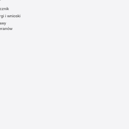
Ofiarni i odważni
cznik
gi i wnioski
Opinia publiczna
awy
Oszustwa
eranów
Pedofilia, pornografia dziecięca
Piractwo przemysłowe
Podrabianie znaków towarowych
Pogryzienia przez psy
Polemiki i sprostowania
Policja inaczej
Policjant z pasją
Porwania
Pożary i podpalenia
Pranie brudnych pieniędzy
Prawa człowieka