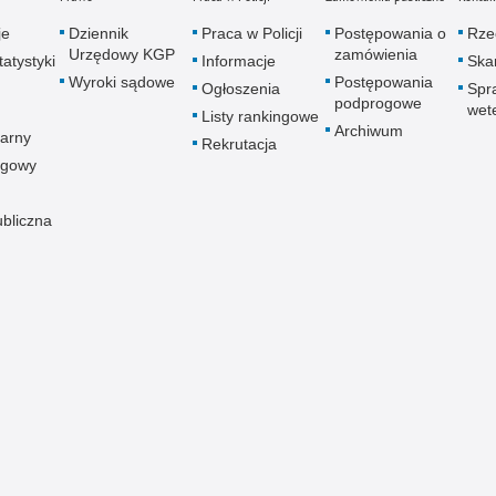
je
Dziennik
Praca w Policji
Postępowania o
Rze
Urzędowy KGP
zamówienia
atystyki
Informacje
Skar
Wyroki sądowe
Postępowania
Ogłoszenia
Spr
podprogowe
wet
Listy rankingowe
Archiwum
arny
Rekrutacja
ogowy
ubliczna