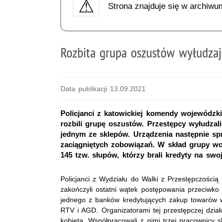
Strona znajduje się w archiwu
Rozbita grupa oszustów wyłudzaj
Data publikacji 13.09.2021
Policjanci z katowickiej komendy wojewódzki
rozbili grupę oszustów. Przestępcy wyłudz
jednym ze sklepów. Urządzenia następnie spr
zaciągniętych zobowiązań. W skład grupy wc
145 tzw. słupów, którzy brali kredyty na swoj
Policjanci z Wydziału do Walki z Przestępczości
zakończyli ostatni wątek postępowania przeciwk
jednego z banków kredytujących zakup towarów w
RTV i AGD. Organizatorami tej przestępczej dzia
kobieta. Współpracowali z nimi trzej pracownicy s