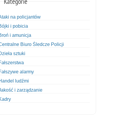
Kategorie
Ataki na policjantów
Bójki i pobicia
Broń i amunicja
Centralne Biuro Śledcze Policji
Dzieła sztuki
Fałszerstwa
Fałszywe alarmy
Handel ludźmi
Jakość i zarządzanie
Kadry
Kobiety w Policji
Korupcja
Kradzież