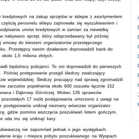
w kredytowych na zakup sprzętów w sklepie z asortymentem
częścią personelu sklepu zajmowała się wyszukiwaniem i
podpisania umów kredytowych w zamian za niewielką
w nabywano sprzęt, który odsprzedawany był później
j umowy do kieszeni organizatorów przestępczego
ysku. Przestępcy swoim działaniem doprowadzili bank do
około 1,5 miliona złotych.
dli będzińscy policjanci. To oni doprowadzili do pierwszych
. Później postępowanie przejęli śledczy zwalczający
zie wojewódzkiej. Śledczy pracujący nad sprawą zgromadzili
enie zarzutów popełnienia około 600 oszustw łącznie 152
nowca i Dąbrowy Górniczej. Wobec 135 sprawców
u pozostałych 17 osób postępowania umorzono z uwagi na
e postępowania uniknął nieznany wówczas organizator
nicę, gdzie pomimo wszczęcia poszukiwań listem gończym,
że uda mu się uniknąć kary.
kiwawczą nie zapomnieli jednak o jego występkach.
talenie kraju i miejsca pobytu poszukiwanego na Wyspach