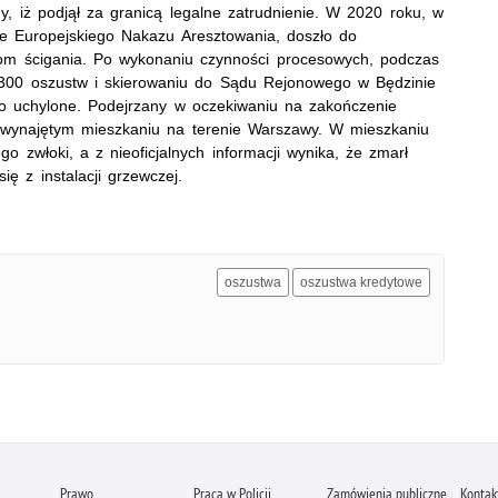
y, iż podjął za granicą legalne zatrudnienie. W 2020 roku, w
e Europejskiego Nakazu Aresztowania, doszło do
nom ścigania. Po wykonaniu czynności procesowych, podczas
o 300 oszustw i skierowaniu do Sądu Rejonowego w Będzinie
ło uchylone. Podejrzany w oczekiwaniu na zakończenie
 wynajętym mieszkaniu na terenie Warszawy. W mieszkaniu
 zwłoki, a z nieoficjalnych informacji wynika, że zmarł
ę z instalacji grzewczej.
oszustwa
oszustwa kredytowe
Prawo
Praca w Policji
Zamówienia publiczne
Kontak