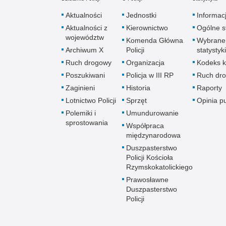
Aktualności
Jednostki
Informac
Aktualności z
Kierownictwo
Ogólne st
województw
Komenda Główna
Wybrane
Archiwum X
Policji
statystyki
Ruch drogowy
Organizacja
Kodeks k
Poszukiwani
Policja w III RP
Ruch dr
Zaginieni
Historia
Raporty
Lotnictwo Policji
Sprzęt
Opinia p
Polemiki i
Umundurowanie
sprostowania
Współpraca
międzynarodowa
Duszpasterstwo
Policji Kościoła
Rzymskokatolickiego
Prawosławne
Duszpasterstwo
Policji