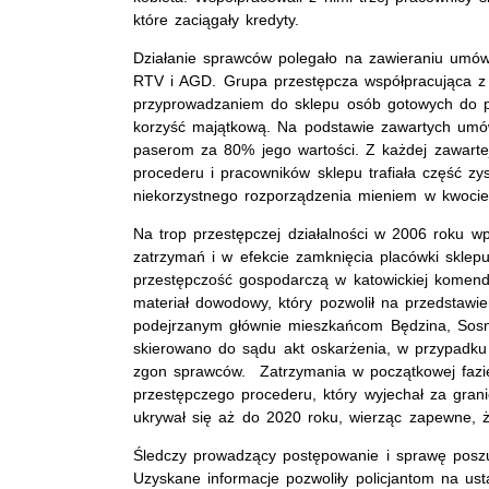
które zaciągały kredyty.
Działanie sprawców polegało na zawieraniu umó
RTV i AGD. Grupa przestępcza współpracująca z 
przyprowadzaniem do sklepu osób gotowych do 
korzyść majątkową. Na podstawie zawartych umó
paserom za 80% jego wartości. Z każdej zawarte
procederu i pracowników sklepu trafiała część z
niekorzystnego rozporządzenia mieniem w kwocie 
Na trop przestępczej działalności w 2006 roku wpa
zatrzymań i w efekcie zamknięcia placówki sklepu
przestępczość gospodarczą w katowickiej komend
materiał dowodowy, który pozwolił na przedstawi
podejrzanym głównie mieszkańcom Będzina, Sos
skierowano do sądu akt oskarżenia, w przypadk
zgon sprawców. Zatrzymania w początkowej fazi
przestępczego procederu, który wyjechał za gra
ukrywał się aż do 2020 roku, wierząc zapewne, 
Śledczy prowadzący postępowanie i sprawę poszu
Uzyskane informacje pozwoliły policjantom na us