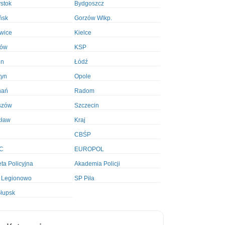
ystok
Bydgoszcz
ńsk
Gorzów Wlkp.
wice
Kielce
ków
KSP
in
Łódź
tyn
Opole
nań
Radom
szów
Szczecin
cław
Kraj
CBŚP
C
EUROPOL
ta Policyjna
Akademia Policji
 Legionowo
SP Piła
łupsk