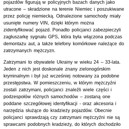
pojazdów figurują w policyjnych bazach danych jako
utracone – skradzione na terenie Niemiec i poszukiwane
przez policję niemiecką. Odnalezione samochody miały
usunięte numery VIN, dzięki którym można
zidentyfikować pojazd. Ponadto policjanci zabezpieczyli
zagłuszarkę sygnału GPS, która była włączona podczas
demontażu aut, a także telefony komórkowe należące do
zatrzymanych mężczyzn.
Zatrzymani to obywatele Ukrainy w wieku 24 – 33-lata.
Jeden z nich jest doskonale znany zielonogórskim
kryminalnym i był już wcześniej notowany za podobne
przestępstwa. W pomieszczeniu, w którym mężczyźni
zostali zatrzymani, policjanci znaleźli wiele części i
podzespołów różnych samochodów – zostaną one
poddane szczegółowej identyfikacji - oraz akcesoria i
narzędzia służące do kradzieży pojazdów. Obecnie
policjanci sprawdzają czy zatrzymani mężczyźni nie są
sprawcami podobnych kradzieży, do których dochodziło