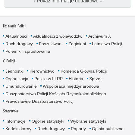
↓ Pokaż informacje dodatkowe ↓
Działania Policji
Aktualności
Aktualności z województw
Archiwum X
Ruch drogowy
Poszukiwani
Zaginieni
Lotnictwo Policji
Polemiki i sprostowania
O Policji
Jednostki
Kierownictwo
Komenda Główna Policji
Organizacja
Policja w III RP
Historia
Sprzęt
Umundurowanie
Współpraca międzynarodowa
Duszpasterstwo Policji Kościoła Rzymskokatolickiego
Prawosławne Duszpasterstwo Policji
Statystyka
Informacje
Ogólne statystyki
Wybrane statystyki
Kodeks karny
Ruch drogowy
Raporty
Opinia publiczna