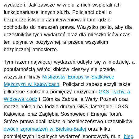
wydarzeń. Jak zawsze w wielu z nich wspierali ich
funkcjonariusze innych służb. Policjanci dbali o
bezpieczeństwo oraz interweniowali tam, gdzie
dochodziło do naruszeń prawa. Wszystko po to, aby dla
uczestników tych wydarzeń oraz dla mieszkańców czas
ten upłyną w pozytywnej, a przede wszystkim
bezpiecznej atmosferze.
Tym razem najwięcej wydarzeń odbyło się w niedzielę, a
popularnością wśród kibiców cieszyły się przede
wszystkim finały
Mistrzostw Europy w Siatkówce
Mężczyzn w Katowicach
. Policjanci zabezpieczyli także
piłkarskie spotkania pomiędzy drużynami
GKS Tychy, a
Widzewa Łódź
i Górnika Zabrze, a Warty Poznań oraz
mecze hokeja na lodzie drużyn GKS Jastrzębie i GKS
Katowice, oraz Zagłębia Sosnowiec i Energa Toruń.
Stróże prawa dbali także o bezpieczeństwo uczestników
dwóch zgromadzeń w Bielsku-Białej
oraz kilku
pomniejszych lokalnych wydarzeń sportowych, m.in.
bieg