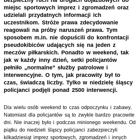
bezpieczny ruch na drogach dojazdowych do
miejsc sportowych imprez i zgromadzeń oraz
udzielali przydatnych informacji ich
uczestnikom. Stróże prawa zdecydowanie
reagowali na próby naruszeń prawa. Tym
sposobem m.in. nie dopuścili do konfrontacji
pseudokibiców udających się na jeden z
meczów piłkarskich. Ponadto w weekend, tak
jak w każdy inny dzień, setki policjantów
pełniło „normalne” służby patrolowe i
interwencyjne. O tym, jak pracowity był to
czas, świadczą liczby. Tylko w niedzielę śląscy
policjanci podjęli ponad 2500 interwencji.
Dla wielu osób weekend to czas odpoczynku i zabawy.
Natomiast dla policjantów są to zwykle bardzo pracowite
dni. Nie inaczej było i podczas minionego weekendu. Od
piątku do niedzieli śląscy policjanci zabezpieczyli
kilkadziesiąt imprez sportowych, zgromadzeń i innych