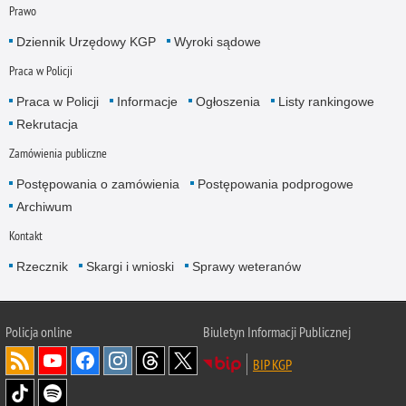
Prawo
Dziennik Urzędowy KGP
Wyroki sądowe
Praca w Policji
Praca w Policji
Informacje
Ogłoszenia
Listy rankingowe
Rekrutacja
Zamówienia publiczne
Postępowania o zamówienia
Postępowania podprogowe
Archiwum
Kontakt
Rzecznik
Skargi i wnioski
Sprawy weteranów
Policja
online
Biuletyn Informacji Publicznej
BIP KGP