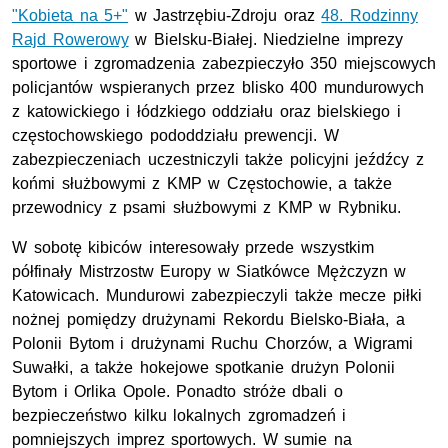
"Kobieta na 5+"
w Jastrzębiu-Zdroju oraz
48. Rodzinny
Rajd Rowerowy
w Bielsku-Białej. Niedzielne imprezy
sportowe i zgromadzenia zabezpieczyło 350 miejscowych
policjantów wspieranych przez blisko 400 mundurowych
z katowickiego i łódzkiego oddziału oraz bielskiego i
częstochowskiego pododdziału prewencji. W
zabezpieczeniach uczestniczyli także policyjni jeźdźcy z
końmi służbowymi z
KMP
w Częstochowie, a także
przewodnicy z psami służbowymi z
KMP
w Rybniku.
W sobotę kibiców interesowały przede wszystkim
półfinały Mistrzostw Europy w Siatkówce Mężczyzn w
Katowicach. Mundurowi zabezpieczyli także mecze piłki
nożnej pomiędzy drużynami Rekordu Bielsko-Biała, a
Polonii Bytom i drużynami Ruchu Chorzów, a Wigrami
Suwałki, a także hokejowe spotkanie drużyn Polonii
Bytom i Orlika Opole. Ponadto stróże dbali o
bezpieczeństwo kilku lokalnych zgromadzeń i
pomniejszych imprez sportowych. W sumie na