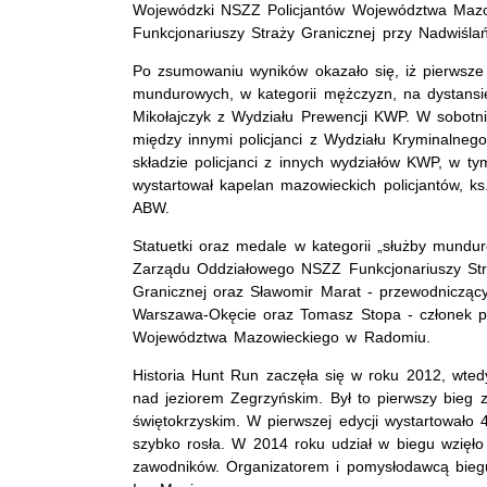
Wojewódzki NSZZ Policjantów Województwa Maz
Funkcjonariuszy Straży Granicznej przy Nadwiśla
Po zsumowaniu wyników okazało się, iż pierwsz
mundurowych, w kategorii mężczyzn, na dystansie 
Mikołajczyk z Wydziału Prewencji KWP. W sobotni
między innymi policjanci z Wydziału Kryminalne
składzie policjanci z innych wydziałów KWP, w t
wystartował kapelan mazowieckich policjantów, ks
ABW.
Statuetki oraz medale w kategorii „służby mundu
Zarządu Oddziałowego NSZZ Funkcjonariuszy Stra
Granicznej oraz Sławomir Marat - przewodnicz
Warszawa-Okęcie oraz Tomasz Stopa - członek 
Województwa Mazowieckiego w Radomiu.
Historia Hunt Run zaczęła się w roku 2012, wted
nad jeziorem Zegrzyńskim. Był to pierwszy bieg 
świętokrzyskim. W pierwszej edycji wystartowało
szybko rosła. W 2014 roku udział w biegu wzięł
zawodników.
Organizatorem i pomysłodawcą biegu