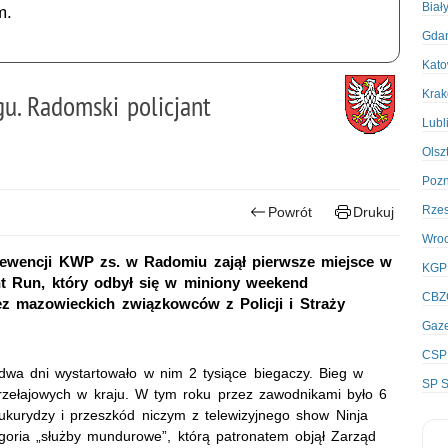
Biał
m.
Gda
Kato
Kra
. Radomski policjant
Lubl
Olsz
Poz
Rze
Powrót
Drukuj
Wro
Prewencji KWP zs. w Radomiu zajął pierwsze miejsce w
KGP
t Run, który odbył się w miniony weekend
CBZ
ez mazowieckich związkowców z Policji i Straży
Gaze
CSP
dwa dni wystartowało w nim 2 tysiące biegaczy. Bieg w
SP S
przełajowych w kraju. W tym roku przez zawodnikami było 6
ukurydzy i przeszkód niczym z telewizyjnego show Ninja
egoria „służby mundurowe”, którą patronatem objął Zarząd