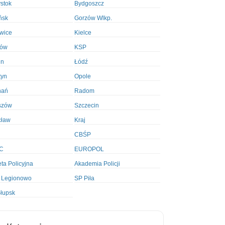
ystok
Bydgoszcz
ńsk
Gorzów Wlkp.
wice
Kielce
ków
KSP
in
Łódź
tyn
Opole
nań
Radom
szów
Szczecin
cław
Kraj
CBŚP
C
EUROPOL
ta Policyjna
Akademia Policji
 Legionowo
SP Piła
łupsk