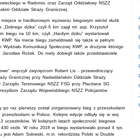
owieckiego w Radomiu oraz Zarząd Oddziałowy NSZZ
ńskim Oddziale Straży Granicznej.
e miejsce w hardkorowym wyzwaniu biegowym wśród służb
„Dobrego dzika” czyli 6 km zajął mł. asp. Krzysztof
m biegu na 10 km, czyli „Hardym dziku” wystartowali
go KWP.
Na mecie biegu zameldowali się także w pełnym
ym Wydziału Komunikacji Społecznej KWP, w drużynie którego
. Jarosław Rożek. Do mety dobiegli także przedstawiciele
rowe” wręczyli zwycięzcom Robert Lis - przewodniczący
ży Granicznej przy Nadwiślańskim Oddziale Straży
ący Zarządu Terenowego NSZZ FSG przy Placówce SG
prezydium Zarządu Wojewódzkiego NSZZ Policjantów
y po raz pierwszy został zorganizowany bieg z przeszkodami
z przeszkodami w Polsce. Kolejne edycje odbyły się w woj.
 43 uczestników. W kolejnych latach społeczność biegowa
o 430 osób. W roku 2018 w biegu wystartowało ponad 4 tys.
 jest Adam Sułowski, m.in. rekordzista Polski w Double