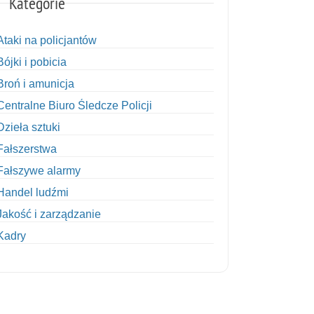
Kategorie
Ataki na policjantów
Bójki i pobicia
Broń i amunicja
Centralne Biuro Śledcze Policji
Dzieła sztuki
Fałszerstwa
Fałszywe alarmy
Handel ludźmi
Jakość i zarządzanie
Kadry
Kobiety w Policji
Korupcja
Kradzież