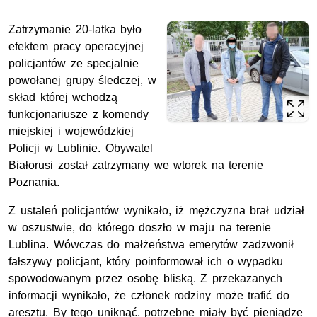
Zatrzymanie 20-latka było
efektem pracy operacyjnej
policjantów ze specjalnie
powołanej grupy śledczej, w
skład której wchodzą
funkcjonariusze z komendy
miejskiej i wojewódzkiej
Policji w Lublinie. Obywatel
Białorusi został zatrzymany we wtorek na terenie
Poznania.
Z ustaleń policjantów wynikało, iż mężczyzna brał udział
w oszustwie, do którego doszło w maju na terenie
Lublina. Wówczas do małżeństwa emerytów zadzwonił
fałszywy policjant, który poinformował ich o wypadku
spowodowanym przez osobę bliską. Z przekazanych
informacji wynikało, że członek rodziny może trafić do
aresztu. By tego uniknąć, potrzebne miały być pieniądze