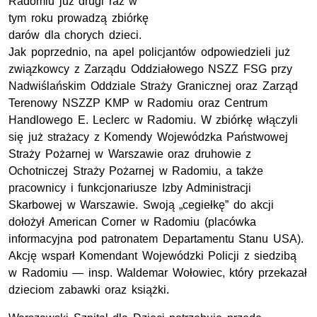
Radomiu już drugi raz w
tym roku prowadzą zbiórkę
darów dla chorych dzieci.
Jak poprzednio, na apel policjantów odpowiedzieli już
związkowcy z Zarządu Oddziałowego NSZZ FSG przy
Nadwiślańskim Oddziale Straży Granicznej oraz Zarząd
Terenowy NSZZP KMP w Radomiu oraz Centrum
Handlowego
E. Leclerc
w Radomiu. W zbiórkę włączyli
się już strażacy z Komendy Wojewódzka Państwowej
Straży Pożarnej w Warszawie oraz druhowie z
Ochotniczej Straży Pożarnej w Radomiu, a także
pracownicy i funkcjonariusze Izby Administracji
Skarbowej w Warszawie. Swoją „cegiełkę” do akcji
dołożył American Corner w Radomiu (placówka
informacyjna pod patronatem Departamentu Stanu
USA
).
Akcję wsparł Komendant Wojewódzki Policji z siedzibą
w Radomiu — insp. Waldemar Wołowiec, który przekazał
dzieciom zabawki oraz książki.