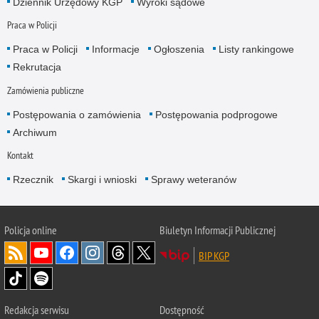
Dziennik Urzędowy KGP
Wyroki sądowe
Praca w Policji
Praca w Policji
Informacje
Ogłoszenia
Listy rankingowe
Rekrutacja
Zamówienia publiczne
Postępowania o zamówienia
Postępowania podprogowe
Archiwum
Kontakt
Rzecznik
Skargi i wnioski
Sprawy weteranów
Policja
online
Biuletyn Informacji Publicznej
BIP KGP
Redakcja serwisu
Dostępność