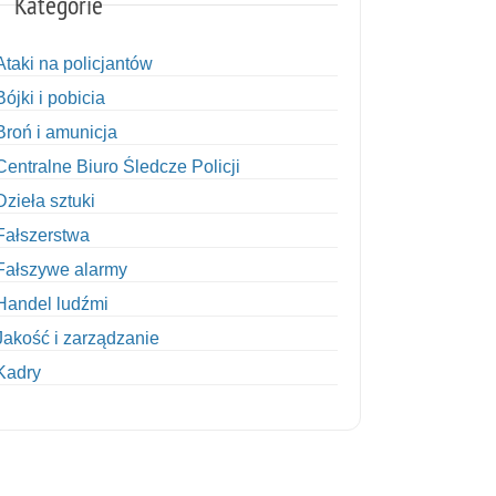
Kategorie
Ataki na policjantów
Bójki i pobicia
Broń i amunicja
Centralne Biuro Śledcze Policji
Dzieła sztuki
Fałszerstwa
Fałszywe alarmy
Handel ludźmi
Jakość i zarządzanie
Kadry
Kobiety w Policji
Korupcja
Kradzież