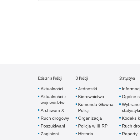
Działania Policji
O Policji
Statystyka
Aktualności
Jednostki
Informac
Aktualności z
Kierownictwo
Ogólne st
województw
Komenda Główna
Wybrane
Archiwum X
Policji
statystyki
Ruch drogowy
Organizacja
Kodeks k
Poszukiwani
Policja w III RP
Ruch dr
Zaginieni
Historia
Raporty