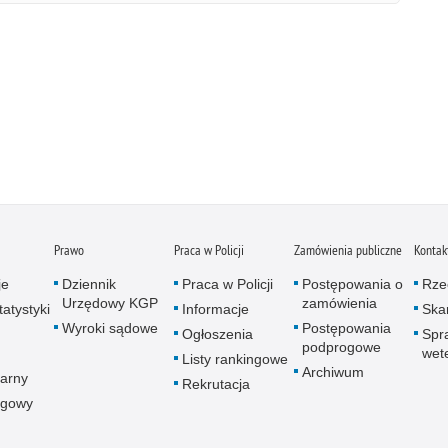
Prawo
Praca w Policji
Zamówienia publiczne
Kontak
je
Dziennik
Praca w Policji
Postępowania o
Rze
Urzędowy KGP
zamówienia
atystyki
Informacje
Skar
Wyroki sądowe
Postępowania
Ogłoszenia
Spr
podprogowe
wet
Listy rankingowe
Archiwum
arny
Rekrutacja
ogowy