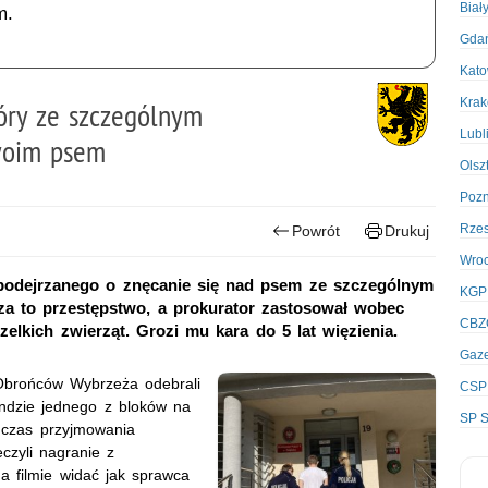
Biał
m.
Gda
Kato
Kra
tóry ze szczególnym
Lubl
woim psem
Olsz
Poz
Rze
Powrót
Drukuj
Wro
, podejrzanego o znęcanie się nad psem ze szczególnym
KGP
za to przestępstwo, a prokurator zastosował wobec
CBZ
zelkich zwierząt. Grozi mu kara do 5 lat więzienia.
Gaze
. Obrońców Wybrzeża odebrali
CSP
indzie jednego z bloków na
SP S
dczas przyjmowania
czyli nagranie z
Na filmie widać jak sprawca