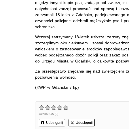
między innymi kopie psa, zadając ból zwierzęciu.
natychmiast zaczęli pracować nad sprawą i jesz
zatrzymali 18-latka z Gdańska, podejrzewanego 
czynności policjanci odebrali mężczyźnie psa i pr
schroniska.
Wczoraj zatrzymany 18-latek usłyszał zarzuty zn
szczególnym okrucieństwem i został doprowadzon
wnioskiem o zastosowanie środków zapobiegawczy
wobec podejrzanego dozór policji oraz zakaz posia
do Urzędu Miasta w Gdańsku o całkowite pozbawi
Za przestępstwo znęcania się nad zwierzęciem z
pozbawienia wolności.
(KWP w Gdańsku / kp)
Ocena: 0/5 (0)
Udostępnij
Udostępnij