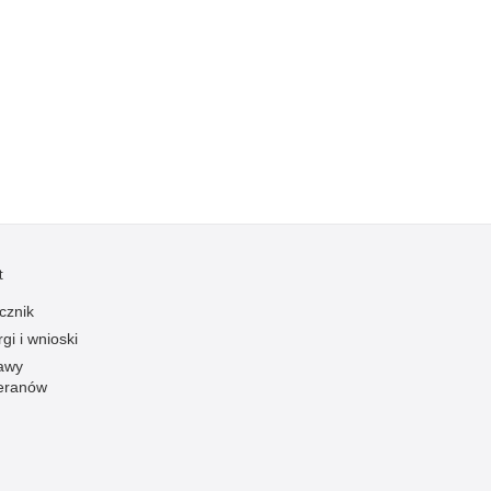
Kradzieże z włamaniem
Kultura
Logistyka, wyposażenie
Materiały wybuchowe
Nagrodzeni policjanci
Napady na banki
Napady na taksówkarzy
Napady na tiry
t
Nielegalny handel farmaceutykami
cznik
Nietrzeźwi kierujący
gi i wnioski
Nietrzeźwi opiekunowie
awy
eranów
Nietrzeźwi pracownicy
Niszczenie mienia
Nowoczesne technologie w pracy Policji
Odpowiedzialność majątkowa Policji