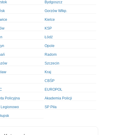
ystok
Bydgoszcz
ńsk
Gorzów Wlkp.
wice
Kielce
ków
KSP
in
Łódź
tyn
Opole
nań
Radom
szów
Szczecin
cław
Kraj
CBŚP
C
EUROPOL
ta Policyjna
Akademia Policji
 Legionowo
SP Piła
łupsk