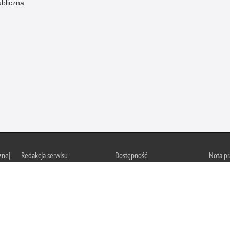
ubliczna
znej
Redakcja serwisu
Dostępność
Nota p
Chcesz 
Kontakt z redakcją
Deklaracja dostępności
z serwis
Zapozna
Polityk