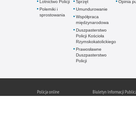
Lotnictwo Policji
Sprzęt
Opinia p
Polemiki i
Umundurowanie
sprostowania
Współpraca
międzynarodowa
Duszpasterstwo
Policji Kościoła
Rzymskokatolickiego
Prawosławne
Duszpasterstwo
Policji
Policja
online
Biuletyn Informacji Public
BIP KGP