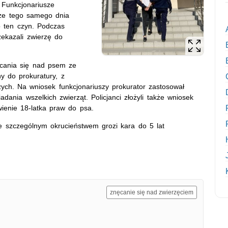
 Funkcjonariusze
cze tego samego dnia
o ten czyn. Podczas
zekazali zwierzę do
ęcania się nad psem ze
y do prokuratury, z
ch. Na wniosek funkcjonariuszy prokurator zastosował
dania wszelkich zwierząt. Policjanci złożyli także wniosek
enie 18-latka praw do psa.
e szczególnym okrucieństwem grozi kara do 5 lat
znęcanie się nad zwierzęciem