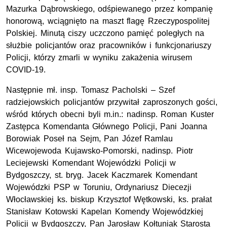
Mazurka Dąbrowskiego, odśpiewanego przez kompanię
honorową, wciągnięto na maszt flagę Rzeczypospolitej
Polskiej. Minutą ciszy uczczono pamięć poległych na
służbie policjantów oraz pracowników i funkcjonariuszy
Policji, którzy zmarli w wyniku zakażenia wirusem
COVID-19.
Następnie mł. insp. Tomasz Pacholski – Szef
radziejowskich policjantów przywitał zaproszonych gości,
wśród których obecni byli m.in.: nadinsp. Roman Kuster
Zastępca Komendanta Głównego Policji, Pani Joanna
Borowiak Poseł na Sejm, Pan Józef Ramlau
Wicewojewoda Kujawsko-Pomorski, nadinsp. Piotr
Leciejewski Komendant Wojewódzki Policji w
Bydgoszczy, st. bryg. Jacek Kaczmarek Komendant
Wojewódzki PSP w Toruniu, Ordynariusz Diecezji
Włocławskiej ks. biskup Krzysztof Wętkowski, ks. prałat
Stanisław Kotowski Kapelan Komendy Wojewódzkiej
Policji w Bydgoszczy, Pan Jarosław Kołtuniak Starosta