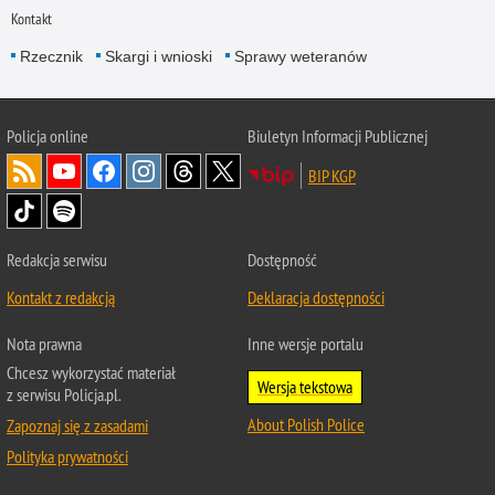
Kontakt
Rzecznik
Skargi i wnioski
Sprawy weteranów
Policja
online
Biuletyn Informacji Publicznej
BIP KGP
Redakcja serwisu
Dostępność
Kontakt z redakcją
Deklaracja dostępności
Nota prawna
Inne wersje portalu
Chcesz wykorzystać materiał
Wersja tekstowa
z serwisu Policja.pl.
About Polish Police
Zapoznaj się z zasadami
Polityka prywatności