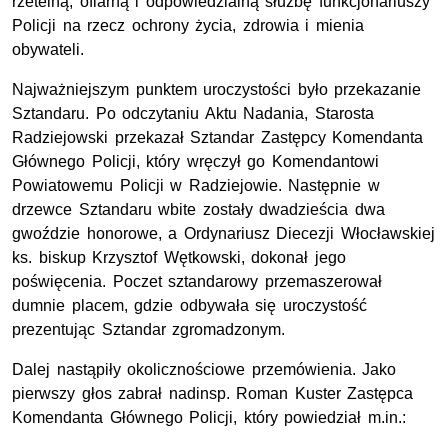
rzetelną, ofiarną i odpowiedzialną służbę funkcjonariuszy
Policji na rzecz ochrony życia, zdrowia i mienia
obywateli.
Najważniejszym punktem uroczystości było przekazanie
Sztandaru. Po odczytaniu Aktu Nadania, Starosta
Radziejowski przekazał Sztandar Zastępcy Komendanta
Głównego Policji, który wręczył go Komendantowi
Powiatowemu Policji w Radziejowie. Następnie w
drzewce Sztandaru wbite zostały dwadzieścia dwa
gwoździe honorowe, a Ordynariusz Diecezji Włocławskiej
ks. biskup Krzysztof Wętkowski, dokonał jego
poświęcenia. Poczet sztandarowy przemaszerował
dumnie placem, gdzie odbywała się uroczystość
prezentując Sztandar zgromadzonym.
Dalej nastąpiły okolicznościowe przemówienia. Jako
pierwszy głos zabrał nadinsp. Roman Kuster Zastępca
Komendanta Głównego Policji, który powiedział m.in.: