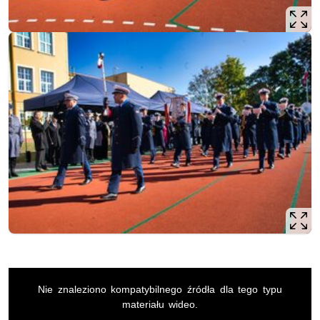
This
is
Nie znaleziono kompatybilnego źródła dla tego typu
a
modal
materiału wideo.
window.