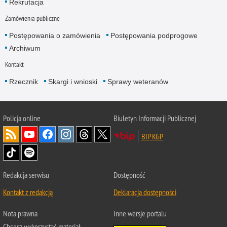
Rekrutacja
Zamówienia publiczne
Postępowania o zamówienia
Postępowania podprogowe
Archiwum
Kontakt
Rzecznik
Skargi i wnioski
Sprawy weteranów
Policja
online
Biuletyn Informacji Publicznej
BIP KGP
Redakcja serwisu
Dostępność
Kontakt z redakcją
Deklaracja dostępności
Nota prawna
Inne wersje portalu
Chcesz wykorzystać materiał