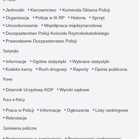
Jednostki
Kierownictwo
Komenda Główna Policji
Organizacja
Policja w III RP
Historia
Sprzęt
Umundurowanie
Współpraca międzynarodowa
Duszpasterstwo Policji Kościoła Rzymskokatolickiego
Prawosławne Duszpasterstwo Policji
Statystyka
Informacje
Ogólne statystyki
Wybrane statystyki
Kodeks karny
Ruch drogowy
Raporty
Opinia publiczna
Prawo
Dziennik Urzędowy KGP
Wyroki sądowe
Praca w Policji
Praca w Policji
Informacje
Ogłoszenia
Listy rankingowe
Rekrutacja
Zamówienia publiczne
Postępowania o zamówienia
Postępowania podprogowe