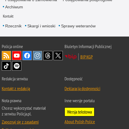
Archiwum
Kontakt
Rzecznik
Skargi i wnioski
Sprawy weteranów
Policja
online
Biuletyn Informacji Publicznej
BIP KGP
Redakcja serwisu
Dostępność
Kontakt z redakcją
Deklaracja dostępności
Nota prawna
Inne wersje portalu
Chcesz wykorzystać materiał
Wersja tekstowa
z serwisu Policja.pl.
About Polish Police
Zapoznaj się z zasadami