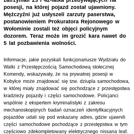
zatrzymali 23 i 42-latka przebywających na
posesji, na której pojazd został ujawniony.
Mężczyźni już usłyszeli zarzuty paserstwa,
postanowieniem Prokuratora Rejonowego w
Wołominie zostali też objęci policyjnym
dozorem. Teraz może im grozić kara nawet do
5 lat pozbawienia wolności.
Informacje, jakie pozyskali funkcjonariusze Wydziału do
Walki z Przestępczością Samochodową stołecznej
Komendy, wskazywały, że na prywatnej posesji w
Kobyłce może znajdować się tzw. dziupla samochodowa,
w której miały znajdować się pochodzące z przestępstwa
kradzieży pojazdy i części samochodowe. Policjanci
wspólnie z ekspertem kryminalistyki z zakresu
mechanoskopijnych badań oznaczeń identyfikacyjnych
pojazdów udali się pod wskazany adres, gdzie ujawnili
części samochodowe pochodzące z przestępstwa w tym
częściowo zdekompletowany elektrycznego nissana leaf.