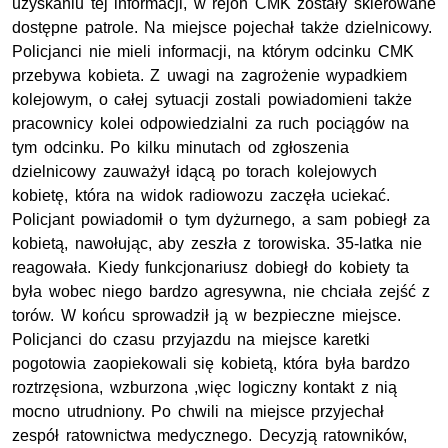
uzyskaniu tej informacji, w rejon CMK zostały skierowane
dostępne patrole. Na miejsce pojechał także dzielnicowy.
Policjanci nie mieli informacji, na którym odcinku CMK
przebywa kobieta. Z uwagi na zagrożenie wypadkiem
kolejowym, o całej sytuacji zostali powiadomieni także
pracownicy kolei odpowiedzialni za ruch pociągów na
tym odcinku. Po kilku minutach od zgłoszenia
dzielnicowy zauważył idącą po torach kolejowych
kobietę, która na widok radiowozu zaczęła uciekać.
Policjant powiadomił o tym dyżurnego, a sam pobiegł za
kobietą, nawołując, aby zeszła z torowiska. 35-latka nie
reagowała. Kiedy funkcjonariusz dobiegł do kobiety ta
była wobec niego bardzo agresywna, nie chciała zejść z
torów. W końcu sprowadził ją w bezpieczne miejsce.
Policjanci do czasu przyjazdu na miejsce karetki
pogotowia zaopiekowali się kobietą, która była bardzo
roztrzęsiona, wzburzona ,więc logiczny kontakt z nią
mocno utrudniony. Po chwili na miejsce przyjechał
zespół ratownictwa medycznego. Decyzją ratowników,