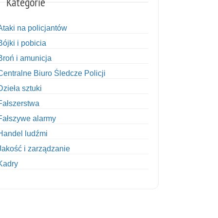
Kategorie
Ataki na policjantów
Bójki i pobicia
Broń i amunicja
Centralne Biuro Śledcze Policji
Dzieła sztuki
Fałszerstwa
Fałszywe alarmy
Handel ludźmi
Jakość i zarządzanie
Kadry
Kobiety w Policji
Korupcja
Kradzież