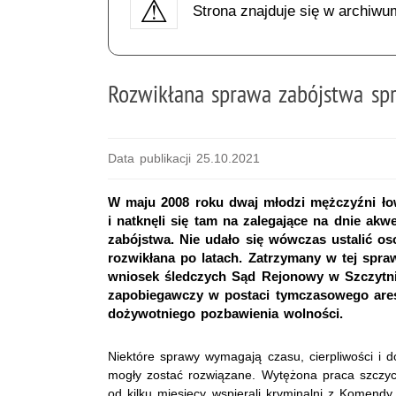
Strona znajduje się w archiwu
Rozwikłana sprawa zabójstwa spr
Data publikacji 25.10.2021
W maju 2008 roku dwaj młodzi mężczyźni łow
i natknęli się tam na zalegające na dnie akw
zabójstwa. Nie udało się wówczas ustalić oso
rozwikłana po latach. Zatrzymany w tej spraw
wniosek śledczych Sąd Rejonowy w Szczytn
zapobiegawczy w postaci tymczasowego ares
dożywotniego pozbawienia wolności.
Niektóre sprawy wymagają czasu, cierpliwości i 
mogły zostać rozwiązane. Wytężona praca szczyci
od kilku miesięcy wspierali kryminalni z Komendy