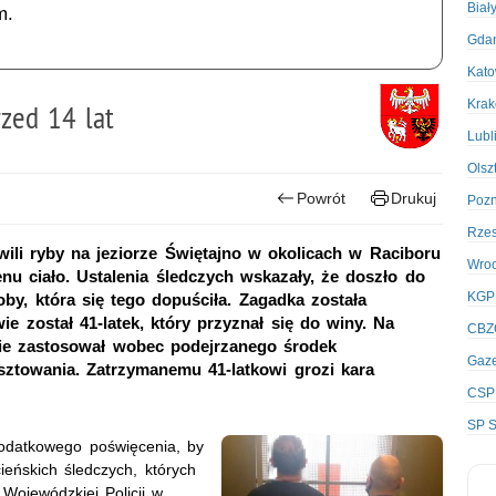
Biał
m.
Gda
Kato
Kra
zed 14 lat
Lubl
Olsz
Powrót
Drukuj
Poz
Rze
ili ryby na jeziorze Świętajno w okolicach w Raciboru
Wro
enu ciało. Ustalenia śledczych wskazały, że doszło do
KGP
by, która się tego dopuściła. Zagadka została
ie został 41-latek, który przyznał się do winy. Na
CBZ
ie zastosował wobec podejrzanego środek
Gaze
ztowania. Zatrzymanemu 41-latkowi grozi kara
CSP
SP S
dodatkowego poświęcenia, by
eńskich śledczych, których
 Wojewódzkiej Policji w