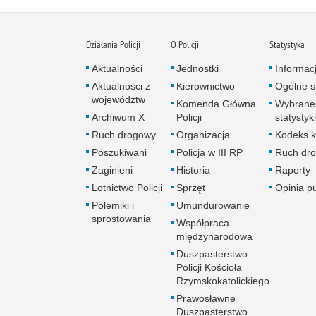
Działania Policji
O Policji
Statystyka
Aktualności
Jednostki
Informac
Aktualności z
Kierownictwo
Ogólne st
województw
Komenda Główna
Wybrane
Archiwum X
Policji
statystyki
Ruch drogowy
Organizacja
Kodeks k
Poszukiwani
Policja w III RP
Ruch dr
Zaginieni
Historia
Raporty
Lotnictwo Policji
Sprzęt
Opinia p
Polemiki i
Umundurowanie
sprostowania
Współpraca
międzynarodowa
Duszpasterstwo
Policji Kościoła
Rzymskokatolickiego
Prawosławne
Duszpasterstwo