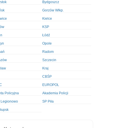
ystok
Bydgoszcz
ńsk
Gorzów Wlkp.
wice
Kielce
ków
KSP
in
Łódź
tyn
Opole
nań
Radom
szów
Szczecin
cław
Kraj
CBŚP
C
EUROPOL
ta Policyjna
Akademia Policji
 Legionowo
SP Piła
łupsk