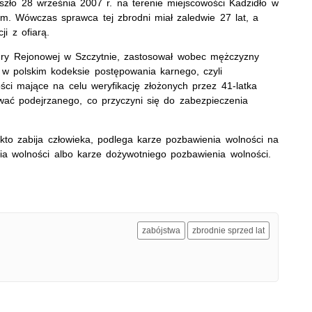
doszło 28 września 2007 r. na terenie miejscowości Kadzidło w
m. Wówczas sprawca tej zbrodni miał zaledwie 27 lat, a
i z ofiarą.
ury Rejonowej w Szczytnie, zastosował wobec mężczyzny
 w polskim kodeksie postępowania karnego, czyli
ci mające na celu weryfikację złożonych przez 41-latka
wać podejrzanego, co przyczyni się do zabezpieczenia
kto zabija człowieka, podlega karze pozbawienia wolności na
nia wolności albo karze dożywotniego pozbawienia wolności.
zabójstwa
zbrodnie sprzed lat