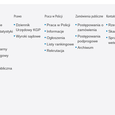
Prawo
Praca w Policji
Zamówienia publiczne
Kontak
je
Dziennik
Praca w Policji
Postępowania o
Rze
Urzędowy KGP
zamówienia
atystyki
Informacje
Skar
Wyroki sądowe
Postępowania
Ogłoszenia
Spr
podprogowe
wet
Listy rankingowe
Archiwum
arny
Rekrutacja
ogowy
ubliczna