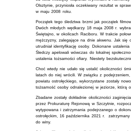
Olsztynie, przyniosła oczekiwany rezultat w spraw
w maju 2008 roku.
Początek tego śledztwa brzmi jak początek filmowej
Dwóch młodych wędkarzy 18 maja 2008 r. wybrało
Świętajno, w okolicach Raciboru. W trakcie połowu
mężczyzny, zalegające na dnie akwenu. Jak się ok
utrudniał identyfikację osoby. Dokonane ustalen
Śledczy apelowali wówczas do lokalnej społecznoś
ustalenia tożsamości ofiary. Niestety bezskuteczni
Choć wtedy nie udało się ustalić okoliczności śmi
latach do niej wrócili. W związku z podejrzeniem
powiatu ostrołęckiego, wykorzystane zostały nowo
tożsamość osoby odnalezionej w jeziorze, którą o
Zbadane zostały dokładnie okoliczności zaginięcia
przez Prokuraturę Rejonową w Szczytnie, rozpoczę
wytypowana i zatrzymania podejrzanego o dokona
ostrołęckim, 16 października 2021 r. zatrzymany z
do winy.