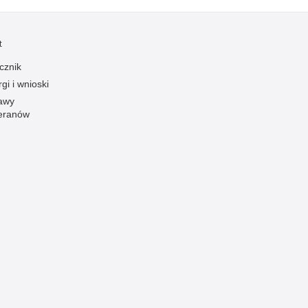
Ofiarni i odważni
Opinia publiczna
t
Oszustwa
cznik
gi i wnioski
Pedofilia, pornografia dziecięca
awy
Piractwo przemysłowe
eranów
Podrabianie znaków towarowych
Pogryzienia przez psy
Polemiki i sprostowania
Policja inaczej
Policjant z pasją
Porwania
Pożary i podpalenia
Pranie brudnych pieniędzy
Prawa człowieka