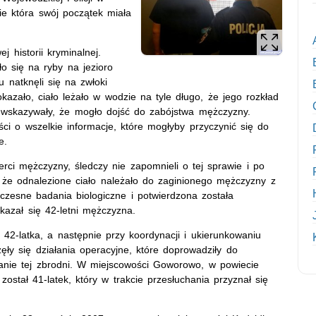
ie która swój początek miała
 historii kryminalnej.
 się na ryby na jezioro
 natknęli się na zwłoki
azało, ciało leżało w wodzie na tyle długo, że jego rozkład
ia wskazywały, że mogło dojść do zabójstwa mężczyzny.
ci o wszelkie informacje, które mogłyby przyczynić się do
e.
erci mężczyzny, śledczy nie zapomnieli o tej sprawie i po
, że odnalezione ciało należało do zaginionego mężczyzny z
czesne badania biologiczne i potwierdzona została
kazał się 42-letni mężczyzna.
 42-latka, a następnie przy koordynacji i ukierunkowaniu
ły się działania operacyjne, które doprowadziły do
nie tej zbrodni. W miejscowości Goworowo, w powiecie
ostał 41-latek, który w trakcie przesłuchania przyznał się