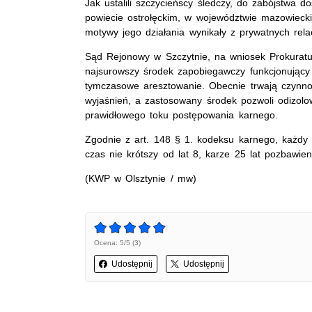
Jak ustalili szczycieńscy śledczy, do zabójstwa 
powiecie ostrołęckim, w województwie mazowiecki
motywy jego działania wynikały z prywatnych relacj
Sąd Rejonowy w Szczytnie, na wniosek Prokurat
najsurowszy środek zapobiegawczy funkcjonujący
tymczasowe aresztowanie. Obecnie trwają czynnoś
wyjaśnień, a zastosowany środek pozwoli odizolo
prawidłowego toku postępowania karnego.
Zgodnie z art. 148 § 1. kodeksu karnego, każdy 
czas nie krótszy od lat 8, karze 25 lat pozbawie
(KWP w Olsztynie / mw)
Ocena: 5/5 (3)
Udostępnij
Udostępnij