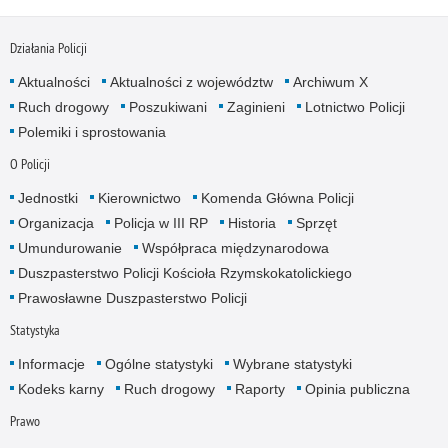
Działania Policji
Aktualności
Aktualności z województw
Archiwum X
Ruch drogowy
Poszukiwani
Zaginieni
Lotnictwo Policji
Polemiki i sprostowania
O Policji
Jednostki
Kierownictwo
Komenda Główna Policji
Organizacja
Policja w III RP
Historia
Sprzęt
Umundurowanie
Współpraca międzynarodowa
Duszpasterstwo Policji Kościoła Rzymskokatolickiego
Prawosławne Duszpasterstwo Policji
Statystyka
Informacje
Ogólne statystyki
Wybrane statystyki
Kodeks karny
Ruch drogowy
Raporty
Opinia publiczna
Prawo