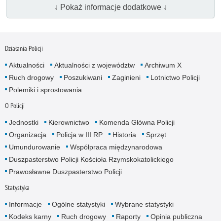
↓ Pokaż informacje dodatkowe ↓
Działania Policji
Aktualności
Aktualności z województw
Archiwum X
Ruch drogowy
Poszukiwani
Zaginieni
Lotnictwo Policji
Polemiki i sprostowania
O Policji
Jednostki
Kierownictwo
Komenda Główna Policji
Organizacja
Policja w III RP
Historia
Sprzęt
Umundurowanie
Współpraca międzynarodowa
Duszpasterstwo Policji Kościoła Rzymskokatolickiego
Prawosławne Duszpasterstwo Policji
Statystyka
Informacje
Ogólne statystyki
Wybrane statystyki
Kodeks karny
Ruch drogowy
Raporty
Opinia publiczna