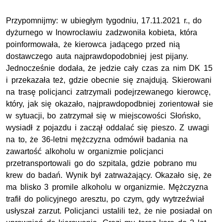
Przypomnijmy: w ubiegłym tygodniu, 17.11.2021 r., do
dyżurnego w Inowrocławiu zadzwoniła kobieta, która
poinformowała, że kierowca jadącego przed nią
dostawczego auta najprawdopodobniej jest pijany.
Jednocześnie dodała, że jedzie cały czas za nim DK 15
i przekazała też, gdzie obecnie się znajdują. Skierowani
na trasę policjanci zatrzymali podejrzewanego kierowcę,
który, jak się okazało, najprawdopodbniej zorientował sie
w sytuacji, bo zatrzymał się w miejscowości Słońsko,
wysiadł z pojazdu i zaczął oddalać się pieszo. Z uwagi
na to, że 36-letni mężczyzna odmówił badania na
zawartość alkoholu w organizmie policjanci
przetransportowali go do szpitala, gdzie pobrano mu
krew do badań. Wynik był zatrważający. Okazało się, że
ma blisko 3 promile alkoholu w organizmie. Mężczyzna
trafił do policyjnego aresztu, po czym, gdy wytrzeźwiał
usłyszał zarzut. Policjanci ustalili też, że nie posiadał on