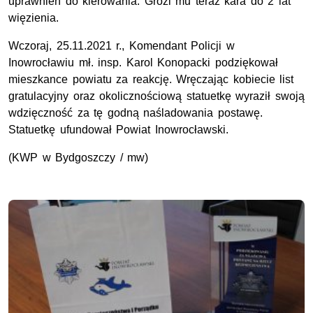
uprawnień do kierowania. Grozi mu teraz kara do 2 lat
więzienia.
Wczoraj, 25.11.2021 r., Komendant Policji w
Inowrocławiu mł. insp. Karol Konopacki podziękował
mieszkance powiatu za reakcję. Wręczając kobiecie list
gratulacyjny oraz okolicznościową statuetkę wyraził swoją
wdzięczność za tę godną naśladowania postawę.
Statuetkę ufundował Powiat Inowrocławski.
(KWP w Bydgoszczy / mw)