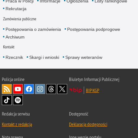
Praca w Policji
Informacje
Ogłoszenia
Listy rankingowe
Rekrutacja
Zamówienia publiczne
Postępowania o zamówienia
Postępowania podprogowe
Archiwum
Kontakt
Rzecznik
Skargi i wnioski
Sprawy weteranów
Policja
online
Biuletyn Informacji Publicznej
BIP KGP
Redakcja serwisu
Dostępność
Kontakt z redakcją
Deklaracja dostępności
Nota prawna
Inne wersje portalu