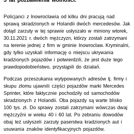
5 lat pozbawienia wolności.
Policjanci z Inowrocławia od kilku dni pracują nad
sprawą skradzionych w Holandii dwóch mercedesów. Jak
dotąd zarzuty w tej sprawie usłyszało w miniony wtorek,
30.11.2021 r. dwóch mężczyzn, którzy zostali zatrzymani
na terenie jednej z firm w gminie Inowrocław. Kryminalni,
gdy tylko uzyskali informację o miejscu ukrywania
kradzionych pojazdów i potwierdzili, że jest duże tego
prawdopodobieństwo, przystąpili do działań.
Podczas przeszukania wytypowanych adresów tj. firmy i
skupu złomu ujawnili części pojazdów marki Mercedes
Sprinter, które faktycznie pochodziły od samochodów
skradzionych z Holandii. Oba pojazdy są warte blisko
100 tys. zł. Do sprawy zostali zatrzymani wówczas dwaj
mężczyźni w wieku 40 i 60 lat. Po zebraniu dowodów
obaj też usłyszeli zarzuty paserstwa kradzionych aut i
usuwania znaków identyfikacyjnych pojazdów.