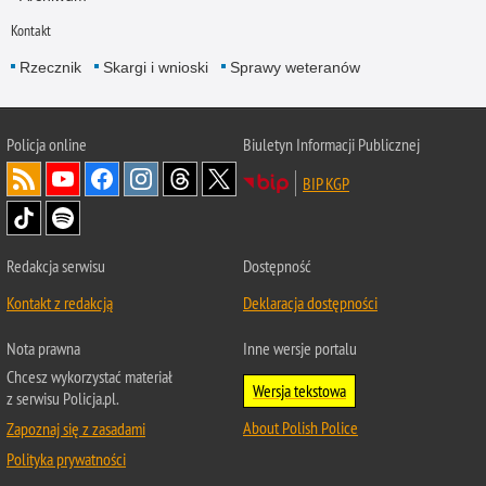
Kontakt
Rzecznik
Skargi i wnioski
Sprawy weteranów
Policja
online
Biuletyn Informacji Publicznej
BIP KGP
Redakcja serwisu
Dostępność
Kontakt z redakcją
Deklaracja dostępności
Nota prawna
Inne wersje portalu
Chcesz wykorzystać materiał
Wersja tekstowa
z serwisu Policja.pl.
About Polish Police
Zapoznaj się z zasadami
Polityka prywatności