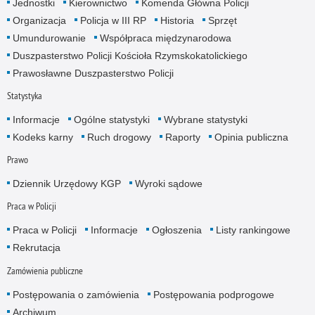
Jednostki
Kierownictwo
Komenda Główna Policji
Organizacja
Policja w III RP
Historia
Sprzęt
Umundurowanie
Współpraca międzynarodowa
Duszpasterstwo Policji Kościoła Rzymskokatolickiego
Prawosławne Duszpasterstwo Policji
Statystyka
Informacje
Ogólne statystyki
Wybrane statystyki
Kodeks karny
Ruch drogowy
Raporty
Opinia publiczna
Prawo
Dziennik Urzędowy KGP
Wyroki sądowe
Praca w Policji
Praca w Policji
Informacje
Ogłoszenia
Listy rankingowe
Rekrutacja
Zamówienia publiczne
Postępowania o zamówienia
Postępowania podprogowe
Archiwum