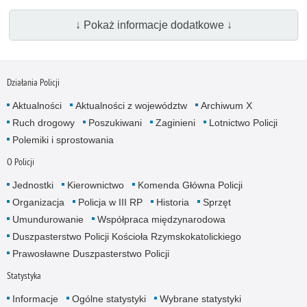
↓ Pokaż informacje dodatkowe ↓
Działania Policji
Aktualności
Aktualności z województw
Archiwum X
Ruch drogowy
Poszukiwani
Zaginieni
Lotnictwo Policji
Polemiki i sprostowania
O Policji
Jednostki
Kierownictwo
Komenda Główna Policji
Organizacja
Policja w III RP
Historia
Sprzęt
Umundurowanie
Współpraca międzynarodowa
Duszpasterstwo Policji Kościoła Rzymskokatolickiego
Prawosławne Duszpasterstwo Policji
Statystyka
Informacje
Ogólne statystyki
Wybrane statystyki