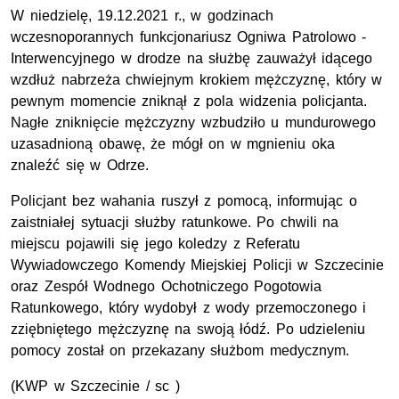
W niedzielę, 19.12.2021 r., w godzinach
wczesnoporannych funkcjonariusz Ogniwa Patrolowo -
Interwencyjnego w drodze na służbę zauważył idącego
wzdłuż nabrzeża chwiejnym krokiem mężczyznę, który w
pewnym momencie zniknął z pola widzenia policjanta.
Nagłe zniknięcie mężczyzny wzbudziło u mundurowego
uzasadnioną obawę, że mógł on w mgnieniu oka
znaleźć się w Odrze.
Policjant bez wahania ruszył z pomocą, informując o
zaistniałej sytuacji służby ratunkowe. Po chwili na
miejscu pojawili się jego koledzy z Referatu
Wywiadowczego Komendy Miejskiej Policji w Szczecinie
oraz Zespół Wodnego Ochotniczego Pogotowia
Ratunkowego, który wydobył z wody przemoczonego i
zziębniętego mężczyznę na swoją łódź. Po udzieleniu
pomocy został on przekazany służbom medycznym.
(KWP w Szczecinie / sc )