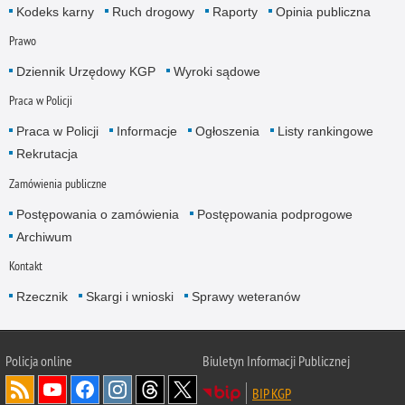
Kodeks karny
Ruch drogowy
Raporty
Opinia publiczna
Prawo
Dziennik Urzędowy KGP
Wyroki sądowe
Praca w Policji
Praca w Policji
Informacje
Ogłoszenia
Listy rankingowe
Rekrutacja
Zamówienia publiczne
Postępowania o zamówienia
Postępowania podprogowe
Archiwum
Kontakt
Rzecznik
Skargi i wnioski
Sprawy weteranów
Policja
online
Biuletyn Informacji Publicznej
BIP KGP