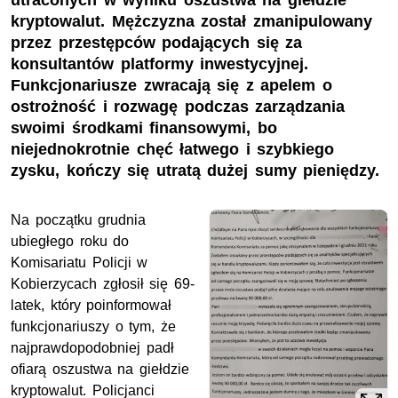
utraconych w wyniku oszustwa na giełdzie
kryptowalut. Mężczyzna został zmanipulowany
przez przestępców podających się za
konsultantów platformy inwestycyjnej.
Funkcjonariusze zwracają się z apelem o
ostrożność i rozwagę podczas zarządzania
swoimi środkami finansowymi, bo
niejednokrotnie chęć łatwego i szybkiego
zysku, kończy się utratą dużej sumy pieniędzy.
Na początku grudnia
ubiegłego roku do
Komisariatu Policji w
Kobierzycach zgłosił się 69-
latek, który poinformował
funkcjonariuszy o tym, że
najprawdopodobniej padł
ofiarą oszustwa na giełdzie
kryptowalut. Policjanci