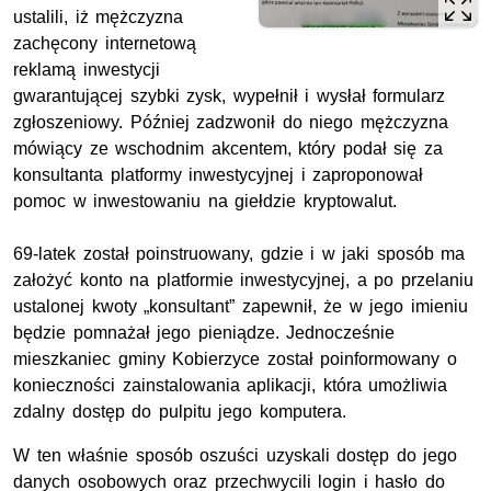
ustalili, iż mężczyzna
zachęcony internetową
reklamą inwestycji
gwarantującej szybki zysk, wypełnił i wysłał formularz
zgłoszeniowy. Później zadzwonił do niego mężczyzna
mówiący ze wschodnim akcentem, który podał się za
konsultanta platformy inwestycyjnej i zaproponował
pomoc w inwestowaniu na giełdzie kryptowalut.
69-latek został poinstruowany, gdzie i w jaki sposób ma
założyć konto na platformie inwestycyjnej, a po przelaniu
ustalonej kwoty „konsultant” zapewnił, że w jego imieniu
będzie pomnażał jego pieniądze. Jednocześnie
mieszkaniec gminy Kobierzyce został poinformowany o
konieczności zainstalowania aplikacji, która umożliwia
zdalny dostęp do pulpitu jego komputera.
W ten właśnie sposób oszuści uzyskali dostęp do jego
danych osobowych oraz przechwycili login i hasło do