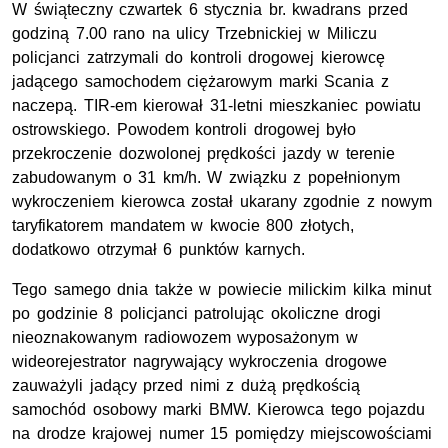
W świąteczny czwartek 6 stycznia br. kwadrans przed
godziną 7.00 rano na ulicy Trzebnickiej w Miliczu
policjanci zatrzymali do kontroli drogowej kierowcę
jadącego samochodem ciężarowym marki Scania z
naczepą. TIR-em kierował 31-letni mieszkaniec powiatu
ostrowskiego. Powodem kontroli drogowej było
przekroczenie dozwolonej prędkości jazdy w terenie
zabudowanym o 31 km/h. W związku z popełnionym
wykroczeniem kierowca został ukarany zgodnie z nowym
taryfikatorem mandatem w kwocie 800 złotych,
dodatkowo otrzymał 6 punktów karnych.
Tego samego dnia także w powiecie milickim kilka minut
po godzinie 8 policjanci patrolując okoliczne drogi
nieoznakowanym radiowozem wyposażonym w
wideorejestrator nagrywający wykroczenia drogowe
zauważyli jadący przed nimi z dużą prędkością
samochód osobowy marki BMW. Kierowca tego pojazdu
na drodze krajowej numer 15 pomiędzy miejscowościami