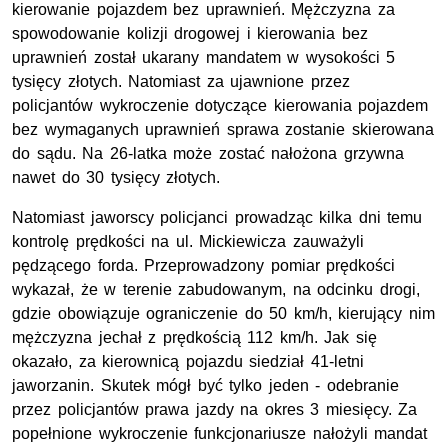
kierowanie pojazdem bez uprawnień. Mężczyzna za
spowodowanie kolizji drogowej i kierowania bez
uprawnień został ukarany mandatem w wysokości 5
tysięcy złotych. Natomiast za ujawnione przez
policjantów wykroczenie dotyczące kierowania pojazdem
bez wymaganych uprawnień sprawa zostanie skierowana
do sądu. Na 26-latka może zostać nałożona grzywna
nawet do 30 tysięcy złotych.
Natomiast jaworscy policjanci prowadząc kilka dni temu
kontrolę prędkości na ul. Mickiewicza zauważyli
pędzącego forda. Przeprowadzony pomiar prędkości
wykazał, że w terenie zabudowanym, na odcinku drogi,
gdzie obowiązuje ograniczenie do 50 km/h, kierujący nim
mężczyzna jechał z prędkością 112 km/h. Jak się
okazało, za kierownicą pojazdu siedział 41-letni
jaworzanin. Skutek mógł być tylko jeden - odebranie
przez policjantów prawa jazdy na okres 3 miesięcy. Za
popełnione wykroczenie funkcjonariusze nałożyli mandat