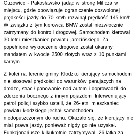
Guzowice - Pakosławsko jadąc w stronę Milicza w
miejscu, gdzie obowiązuje ograniczenie dozwolonej
prędkości jazdy do 70 km/h rozwinął prędkość 145 km/h.
W związku z tym kierowca BMW został niezwłocznie
zatrzymany do kontroli drogowej. Samochodem kierował
30-letni mieszkaniec powiatu jarocińskiego. Za
popełnione wykroczenie drogowe został ukarany
mandatem w kwocie 2500 złotych wraz z 10 punktami
karnym.
Z kolei na terenie gminy Kłodzko kierujący samochodem
nie stosował prędkości do warunków panujących na
drodze, stracił panowanie nad autem i doprowadził do
zderzenia bocznego z innym pojazdem. Interweniujący
patrol policji szybko ustalił, że 26-letni mieszkaniec
powiatu kłodzkiego jechał samochodem
niedopuszczonym do ruchu. Okazało się, że kierujący nie
miał prawa jazdy, ponieważ nigdy go nie uzyskał.
Funkcjonariusze kilkukrotnie zatrzymywali 26-latka za