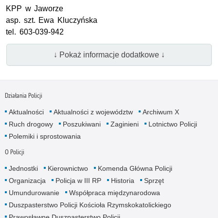
KPP
w Jaworze
asp.
szt.
Ewa Kluczyńska
tel.
603-039-942
↓ Pokaż informacje dodatkowe ↓
Działania Policji
Aktualności
Aktualności z województw
Archiwum X
Ruch drogowy
Poszukiwani
Zaginieni
Lotnictwo Policji
Polemiki i sprostowania
O Policji
Jednostki
Kierownictwo
Komenda Główna Policji
Organizacja
Policja w III RP
Historia
Sprzęt
Umundurowanie
Współpraca międzynarodowa
Duszpasterstwo Policji Kościoła Rzymskokatolickiego
Prawosławne Duszpasterstwo Policji