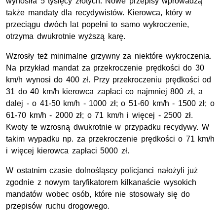
wynosiła 5 tysięcy złotych. Nowe przepisy wprowadzą
także mandaty dla recydywistów. Kierowca, który w
przeciągu dwóch lat popełni to samo wykroczenie,
otrzyma dwukrotnie wyższą karę.
Wzrosły też minimalne grzywny za niektóre wykroczenia.
Na przykład mandat za przekroczenie prędkości do 30
km/h wynosi do 400 zł. Przy przekroczeniu prędkości od
31 do 40 km/h kierowca zapłaci co najmniej 800 zł, a
dalej - o 41-50 km/h - 1000 zł; o 51-60 km/h - 1500 zł; o
61-70 km/h - 2000 zł; o 71 km/h i więcej - 2500 zł.
Kwoty te wzrosną dwukrotnie w przypadku recydywy. W
takim wypadku np. za przekroczenie prędkości o 71 km/h
i więcej kierowca zapłaci 5000 zł.
W ostatnim czasie dolnośląscy policjanci nałożyli już
zgodnie z nowym taryfikatorem kilkanaście wysokich
mandatów wobec osób, które nie stosowały się do
przepisów ruchu drogowego.