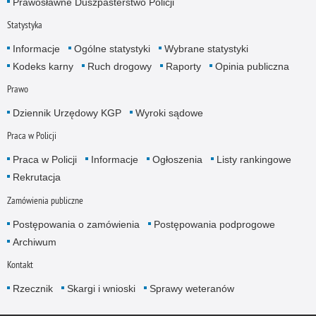
Prawosławne Duszpasterstwo Policji
Statystyka
Informacje
Ogólne statystyki
Wybrane statystyki
Kodeks karny
Ruch drogowy
Raporty
Opinia publiczna
Prawo
Dziennik Urzędowy KGP
Wyroki sądowe
Praca w Policji
Praca w Policji
Informacje
Ogłoszenia
Listy rankingowe
Rekrutacja
Zamówienia publiczne
Postępowania o zamówienia
Postępowania podprogowe
Archiwum
Kontakt
Rzecznik
Skargi i wnioski
Sprawy weteranów