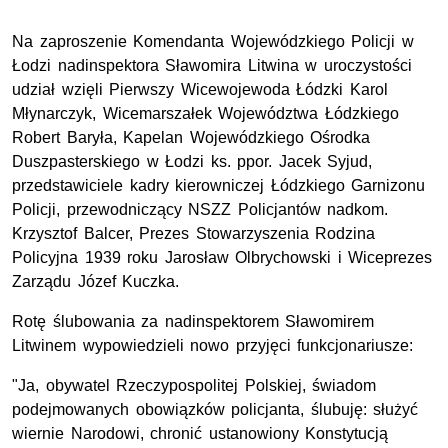
Na zaproszenie Komendanta Wojewódzkiego Policji w
Łodzi nadinspektora Sławomira Litwina w uroczystości
udział wzięli Pierwszy Wicewojewoda Łódzki Karol
Młynarczyk, Wicemarszałek Województwa Łódzkiego
Robert Baryła, Kapelan Wojewódzkiego Ośrodka
Duszpasterskiego w Łodzi
ks. ppor.
Jacek Syjud,
przedstawiciele kadry kierowniczej Łódzkiego Garnizonu
Policji, przewodniczący
NSZZ
Policjantów
nadkom.
Krzysztof Balcer, Prezes Stowarzyszenia Rodzina
Policyjna 1939 roku Jarosław Olbrychowski i Wiceprezes
Zarządu Józef Kuczka.
Rotę ślubowania za nadinspektorem Sławomirem
Litwinem wypowiedzieli nowo przyjęci funkcjonariusze:
"Ja, obywatel Rzeczypospolitej Polskiej, świadom
podejmowanych obowiązków policjanta, ślubuję: służyć
wiernie Narodowi, chronić ustanowiony Konstytucją