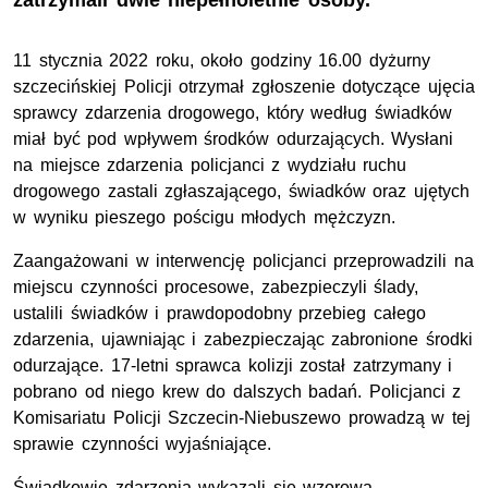
zatrzymali dwie niepełnoletnie osoby.
11 stycznia 2022 roku, około godziny 16.00 dyżurny
szczecińskiej Policji otrzymał zgłoszenie dotyczące ujęcia
sprawcy zdarzenia drogowego, który według świadków
miał być pod wpływem środków odurzających. Wysłani
na miejsce zdarzenia policjanci z wydziału ruchu
drogowego zastali zgłaszającego, świadków oraz ujętych
w wyniku pieszego pościgu młodych mężczyzn.
Zaangażowani w interwencję policjanci przeprowadzili na
miejscu czynności procesowe, zabezpieczyli ślady,
ustalili świadków i prawdopodobny przebieg całego
zdarzenia, ujawniając i zabezpieczając zabronione środki
odurzające. 17-letni sprawca kolizji został zatrzymany i
pobrano od niego krew do dalszych badań. Policjanci z
Komisariatu Policji Szczecin-Niebuszewo prowadzą w tej
sprawie czynności wyjaśniające.
Świadkowie zdarzenia wykazali się wzorową