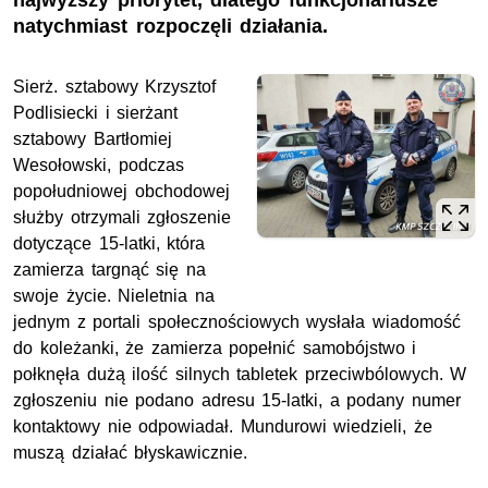
najwyższy priorytet, dlatego funkcjonariusze
natychmiast rozpoczęli działania.
Sierż. sztabowy Krzysztof
Podlisiecki i sierżant
sztabowy Bartłomiej
Wesołowski, podczas
popołudniowej obchodowej
służby otrzymali zgłoszenie
dotyczące 15-latki, która
zamierza targnąć się na
swoje życie. Nieletnia na
jednym z portali społecznościowych wysłała wiadomość
do koleżanki, że zamierza popełnić samobójstwo i
połknęła dużą ilość silnych tabletek przeciwbólowych. W
zgłoszeniu nie podano adresu 15-latki, a podany numer
kontaktowy nie odpowiadał. Mundurowi wiedzieli, że
muszą działać błyskawicznie.