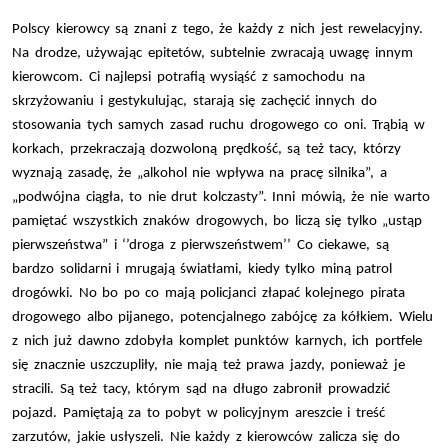
Polscy kierowcy są znani z tego, że każdy z nich jest rewelacyjny.
Na drodze, używając epitetów, subtelnie zwracają uwagę innym
kierowcom. Ci najlepsi potrafią wysiąść z samochodu na
skrzyżowaniu i gestykulując, starają się zachęcić innych do
stosowania tych samych zasad ruchu drogowego co oni. Trąbią w
korkach, przekraczają dozwoloną prędkość, są też tacy, którzy
wyznają zasadę, że „alkohol nie wpływa na pracę silnika”, a
„podwójna ciągła, to nie drut kolczasty”. Inni mówią, że nie warto
pamiętać wszystkich znaków drogowych, bo liczą się tylko „ustąp
pierwszeństwa” i ‘’droga z pierwszeństwem’’ Co ciekawe, są
bardzo solidarni i mrugają światłami, kiedy tylko miną patrol
drogówki. No bo po co mają policjanci złapać kolejnego pirata
drogowego albo pijanego, potencjalnego zabójcę za kółkiem. Wielu
z nich już dawno zdobyła komplet punktów karnych, ich portfele
się znacznie uszczupliły, nie mają też prawa jazdy, ponieważ je
stracili. Są też tacy, którym sąd na długo zabronił prowadzić
pojazd. Pamiętają za to pobyt w policyjnym areszcie i treść
zarzutów, jakie usłyszeli. Nie każdy z kierowców zalicza się do