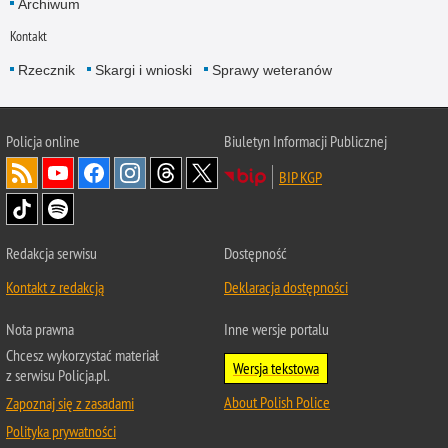
Archiwum
Kontakt
Rzecznik
Skargi i wnioski
Sprawy weteranów
Policja
online
Biuletyn Informacji Publicznej
BIP KGP
Redakcja serwisu
Dostępność
Kontakt z redakcją
Deklaracja dostępności
Nota prawna
Inne wersje portalu
Chcesz wykorzystać materiał
Wersja tekstowa
z serwisu Policja.pl.
About Polish Police
Zapoznaj się z zasadami
Polityka prywatności