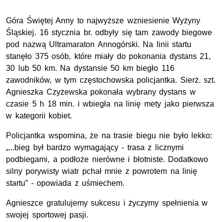
Góra Świętej Anny to najwyższe wzniesienie Wyżyny
Śląskiej. 16 stycznia br. odbyły się tam zawody biegowe
pod nazwą Ultramaraton Annogórski. Na linii startu
stanęło 375 osób, które miały do pokonania dystans 21,
30 lub 50 km. Na dystansie 50 km biegło 116
zawodników, w tym częstochowska policjantka. Sierż. szt.
Agnieszka Czyżewska pokonała wybrany dystans w
czasie 5 h 18 min. i wbiegła na linię mety jako pierwsza
w kategorii kobiet.
Policjantka wspomina, że na trasie biegu nie było lekko:
„...bieg był bardzo wymagający - trasa z licznymi
podbiegami, a podłoże nierówne i błotniste. Dodatkowo
silny porywisty wiatr pchał mnie z powrotem na linię
startu” - opowiada z uśmiechem.
Agnieszce gratulujemy sukcesu i życzymy spełnienia w
swojej sportowej pasji.