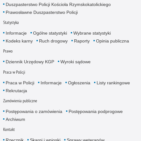
Duszpasterstwo Policji Kościoła Rzymskokatolickiego
Prawosławne Duszpasterstwo Policji
Statystyka
Informacje
Ogólne statystyki
Wybrane statystyki
Kodeks karny
Ruch drogowy
Raporty
Opinia publiczna
Prawo
Dziennik Urzędowy KGP
Wyroki sądowe
Praca w Policji
Praca w Policji
Informacje
Ogłoszenia
Listy rankingowe
Rekrutacja
Zamówienia publiczne
Postępowania o zamówienia
Postępowania podprogowe
Archiwum
Kontakt
Rzecznik
Skargi i wnioski
Sprawy weteranów