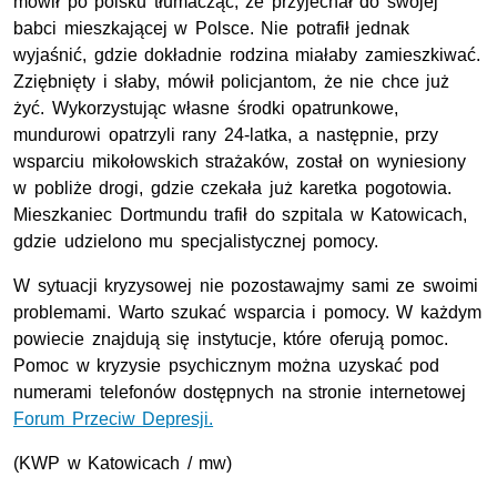
mówił po polsku tłumacząc, że przyjechał do swojej
babci mieszkającej w Polsce. Nie potrafił jednak
wyjaśnić, gdzie dokładnie rodzina miałaby zamieszkiwać.
Zziębnięty i słaby, mówił policjantom, że nie chce już
żyć. Wykorzystując własne środki opatrunkowe,
mundurowi opatrzyli rany 24-latka, a następnie, przy
wsparciu mikołowskich strażaków, został on wyniesiony
w pobliże drogi, gdzie czekała już karetka pogotowia.
Mieszkaniec Dortmundu trafił do szpitala w Katowicach,
gdzie udzielono mu specjalistycznej pomocy.
W sytuacji kryzysowej nie pozostawajmy sami ze swoimi
problemami. Warto szukać wsparcia i pomocy. W każdym
powiecie znajdują się instytucje, które oferują pomoc.
Pomoc w kryzysie psychicznym można uzyskać pod
numerami telefonów dostępnych na stronie internetowej
Forum Przeciw Depresji.
(KWP w Katowicach / mw)