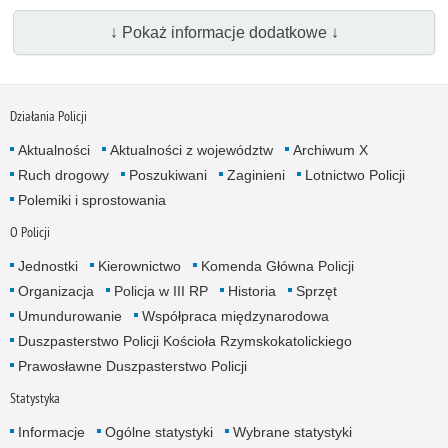
↓ Pokaż informacje dodatkowe ↓
Działania Policji
Aktualności
Aktualności z województw
Archiwum X
Ruch drogowy
Poszukiwani
Zaginieni
Lotnictwo Policji
Polemiki i sprostowania
O Policji
Jednostki
Kierownictwo
Komenda Główna Policji
Organizacja
Policja w III RP
Historia
Sprzęt
Umundurowanie
Współpraca międzynarodowa
Duszpasterstwo Policji Kościoła Rzymskokatolickiego
Prawosławne Duszpasterstwo Policji
Statystyka
Informacje
Ogólne statystyki
Wybrane statystyki