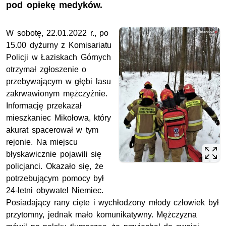
pod opiekę medyków.
W sobotę, 22.01.2022 r., po
15.00 dyżurny z Komisariatu
Policji w Łaziskach Górnych
otrzymał zgłoszenie o
przebywającym w głębi lasu
zakrwawionym mężczyźnie.
Informację przekazał
mieszkaniec Mikołowa, który
akurat spacerował w tym
rejonie. Na miejscu
błyskawicznie pojawili się
policjanci. Okazało się, że
potrzebującym pomocy był
24-letni obywatel Niemiec.
Posiadający rany cięte i wychłodzony młody człowiek był
przytomny, jednak mało komunikatywny. Mężczyzna