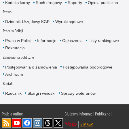
Kodeks karny
Ruch drogowy
Raporty
Opinia publiczna
Prawo
Dziennik Urzędowy KGP
Wyroki sądowe
Praca w Policji
Praca w Policji
Informacje
Ogłoszenia
Listy rankingowe
Rekrutacja
Zamówienia publiczne
Postępowania o zamówienia
Postępowania podprogowe
Archiwum
Kontakt
Rzecznik
Skargi i wnioski
Sprawy weteranów
Policja
online
Biuletyn Informacji Publicznej
BIP KGP