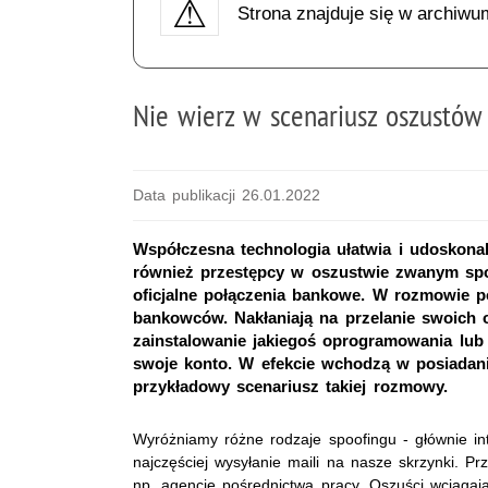
Strona znajduje się w archiwu
Nie wierz w scenariusz oszustów
Data publikacji 26.01.2022
Współczesna technologia ułatwia i udoskonala
również przestępcy w oszustwie zwanym sp
oficjalne połączenia bankowe. W rozmowie p
bankowców. Nakłaniają na przelanie swoich 
zainstalowanie jakiegoś oprogramowania lub o
swoje konto. W efekcie wchodzą w posiadani
przykładowy scenariusz takiej rozmowy.
Wyróżniamy różne rodzaje spoofingu - głównie inte
najczęściej wysyłanie maili na nasze skrzynki. Pr
np. agencje pośrednictwa pracy. Oszuści wciągają