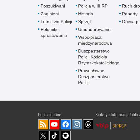
Poszukiwani
Policja w III RP
Ruch dr
Zaginieni
Historia
Raporty
Lotnictwo Policji
Sprzęt
Opinia p
Polemiki i
Umundurowanie
sprostowania
Współpraca
międzynarodowa
Duszpasterstwo
Policji Kościoła
Rzymskokatolickiego
Prawosławne
Duszpasterstwo
Policji
Policja
online
Biuletyn Informacji Public
BIP KGP