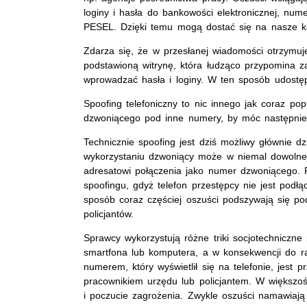
loginy i hasła do bankowości elektronicznej, nu
PESEL. Dzięki temu mogą dostać się na nasze ko
Zdarza się, że w przesłanej wiadomości otrzymuje
podstawioną witrynę, która łudząco przypomina 
wprowadzać hasła i loginy. W ten sposób udostę
Spoofing telefoniczny to nic innego jak coraz po
dzwoniącego pod inne numery, by móc następnie 
Technicznie spoofing jest dziś możliwy głównie 
wykorzystaniu dzwoniący może w niemal dowolnej
adresatowi połączenia jako numer dzwoniącego. P
spoofingu, gdyż telefon przestępcy nie jest podł
sposób coraz częściej oszuści podszywają się po
policjantów.
Sprawcy wykorzystują różne triki socjotechniczn
smartfona lub komputera, a w konsekwencji do r
numerem, który wyświetlił się na telefonie, jest 
pracownikiem urzędu lub policjantem. W większoś
i poczucie zagrożenia. Zwykle oszuści namawiają 