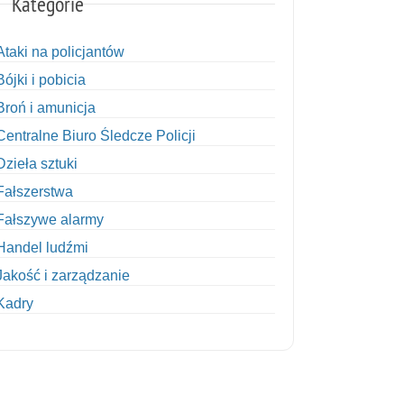
Kategorie
Ataki na policjantów
Bójki i pobicia
Broń i amunicja
Centralne Biuro Śledcze Policji
Dzieła sztuki
Fałszerstwa
Fałszywe alarmy
Handel ludźmi
Jakość i zarządzanie
Kadry
Kobiety w Policji
Korupcja
Kradzież