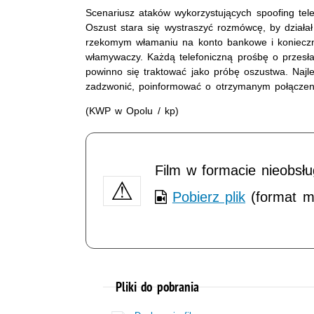
Scenariusz ataków wykorzystujących spoofing telef
Oszust stara się wystraszyć rozmówcę, by działa
rzekomym włamaniu na konto bankowe i konieczno
włamywaczy. Każdą telefoniczną prośbę o przesł
powinno się traktować jako próbę oszustwa. Najle
zadzwonić, poinformować o otrzymanym połączeni
(KWP w Opolu / kp)
Film w formacie nieobsł
Pobierz plik
(format m
Pliki do pobrania