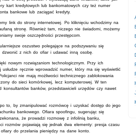
mery kart kredytowych lub bankomatowych czy też numer
nta bankowe lub zaciągać kredyty.
my link do strony internetowej. Po kliknięciu wchodzimy na
zaufaną stronę. Również tam, niczego nie świadomi, możemy
pniamy swoje oszczędności przestępcom.
pularniejsze oszustwo polegające na podszywaniu się
dzwonić z nich do ofiar i udawać inną osobę.
dzięki nowym rozwiązaniom technologicznym. Przy ich
 usłudze ręcznie wprowadzić numer, który ma się wyświetlić
olicjanci nie mają możliwości technicznego zablokowania
ączony do sieci komórkowej, lecz komputerowej. W ten
d konsultantów banków, przedstawicieli urzędów czy nawet
e po to, by zmanipulować rozmówcę i uzyskać dostęp do jego
achunku bankowego. Ofiara spoofingu, sugerując się
przekonana, że prowadzi rozmowę z infolinią banku,
ci rozmów pojawiają się jednak dwa elementy: presja czasu
ofiary do przelania pieniędzy na dane konto.