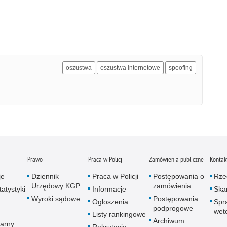
oszustwa
oszustwa internetowe
spoofing
Prawo
Praca w Policji
Zamówienia publiczne
Kontak
je
Dziennik
Praca w Policji
Postępowania o
Rze
Urzędowy KGP
zamówienia
atystyki
Informacje
Skar
Wyroki sądowe
Postępowania
Ogłoszenia
Spr
podprogowe
wet
Listy rankingowe
Archiwum
arny