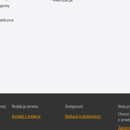
Rekrutacja
ogowy
ubliczna
znej
Redakcja serwisu
Dostępność
Nota p
Chcesz 
Kontakt z redakcją
Deklaracja dostępności
z serwis
Zapozna