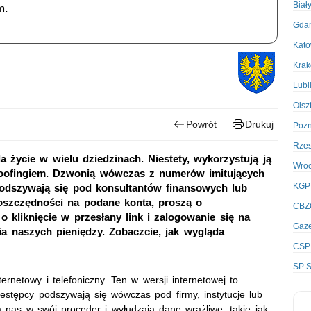
Biał
m.
Gda
Kato
Kra
Lubl
Olsz
Powrót
Drukuj
Poz
Rze
 życie w wielu dziedzinach. Niestety, wykorzystują ją
Wro
oofingiem. Dzwonią wówczas z numerów imitujących
KGP
odszywają się pod konsultantów finansowych lub
oszczędności na podane konta, proszą o
CBZ
 kliknięcie w przesłany link i zalogowanie się na
Gaze
a naszych pieniędzy. Zobaczcie, jak wygląda
CSP
SP S
rnetowy i telefoniczny. Ten w wersji internetowej to
zestępcy podszywają się wówczas pod firmy, instytucje lub
 nas w swój proceder i wyłudzają dane wrażliwe, takie jak