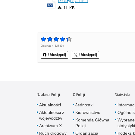
Deskrypcja filmu
11 KB
Ocena: 4.3/5 (9)
Udostępnij
Udostępnij
Działania Policji
O Policji
Statystyka
Aktualności
Jednostki
Informac
Aktualności z
Kierownictwo
Ogólne st
województw
Komenda Główna
Wybrane
Archiwum X
Policji
statystyki
Ruch drogowy
Organizacja
Kodeks k