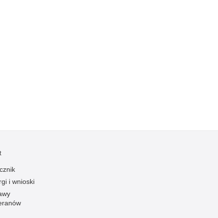
Ofiarni i odważni
Opinia publiczna
Oszustwa
Pedofilia, pornografia dziecięca
Piractwo przemysłowe
Podrabianie znaków towarowych
Pogryzienia przez psy
Polemiki i sprostowania
Policja inaczej
Policjant z pasją
t
Porwania
cznik
Pożary i podpalenia
gi i wnioski
awy
Pranie brudnych pieniędzy
eranów
Prawa człowieka