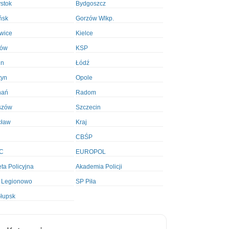
ystok
Bydgoszcz
ńsk
Gorzów Wlkp.
wice
Kielce
ków
KSP
in
Łódź
tyn
Opole
nań
Radom
szów
Szczecin
cław
Kraj
CBŚP
C
EUROPOL
ta Policyjna
Akademia Policji
 Legionowo
SP Piła
łupsk