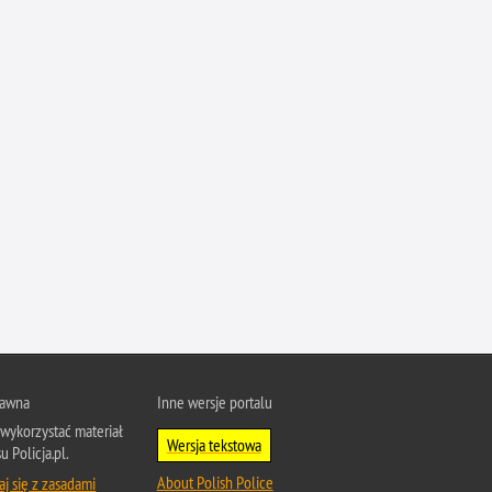
Profanacje, zbeszczeszczania
Profilaktyka
Przemoc domowa
Przemoc w szkole
Przemyt
Przestępczość alkoholowa
Przestępczość bankowa i kredytowa
Przestępczość cudzoziemców
Przestępczość farmaceutyczna
Przestępczość gospodarcza
Przestępczość internetowa
Przestępczość komputerowa
rawna
Inne wersje portalu
Przestępczość kryminalna
wykorzystać materiał
Wersja tekstowa
u Policja.pl.
Przestępczość międzynarodowa
About Polish Police
j się z zasadami