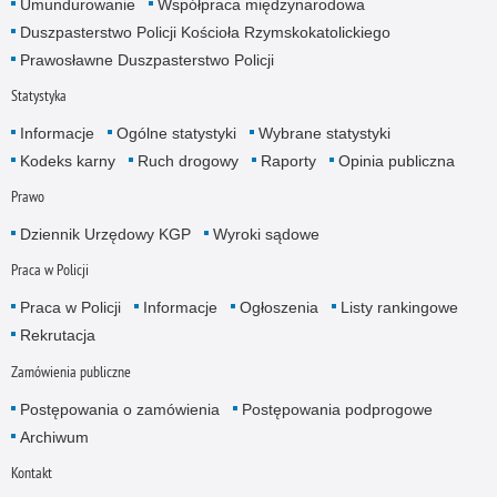
Umundurowanie
Współpraca międzynarodowa
Duszpasterstwo Policji Kościoła Rzymskokatolickiego
Prawosławne Duszpasterstwo Policji
Statystyka
Informacje
Ogólne statystyki
Wybrane statystyki
Kodeks karny
Ruch drogowy
Raporty
Opinia publiczna
Prawo
Dziennik Urzędowy KGP
Wyroki sądowe
Praca w Policji
Praca w Policji
Informacje
Ogłoszenia
Listy rankingowe
Rekrutacja
Zamówienia publiczne
Postępowania o zamówienia
Postępowania podprogowe
Archiwum
Kontakt