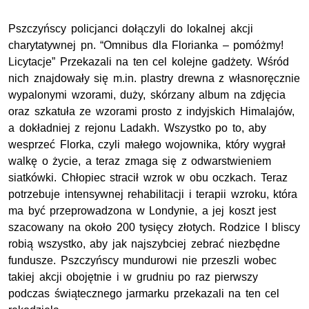
Pszczyńscy policjanci dołączyli do lokalnej akcji
charytatywnej pn. “Omnibus dla Florianka – pomóżmy!
Licytacje” Przekazali na ten cel kolejne gadżety. Wśród
nich znajdowały się m.in. plastry drewna z własnoręcznie
wypalonymi wzorami, duży, skórzany album na zdjęcia
oraz szkatuła ze wzorami prosto z indyjskich Himalajów,
a dokładniej z rejonu Ladakh. Wszystko po to, aby
wesprzeć Florka, czyli małego wojownika, który wygrał
walkę o życie, a teraz zmaga się z odwarstwieniem
siatkówki. Chłopiec stracił wzrok w obu oczkach. Teraz
potrzebuje intensywnej rehabilitacji i terapii wzroku, która
ma być przeprowadzona w Londynie, a jej koszt jest
szacowany na około 200 tysięcy złotych. Rodzice I bliscy
robią wszystko, aby jak najszybciej zebrać niezbędne
fundusze. Pszczyńscy mundurowi nie przeszli wobec
takiej akcji obojętnie i w grudniu po raz pierwszy
podczas świątecznego jarmarku przekazali na ten cel