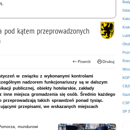
Biał
m.
Gda
Kato
Kra
ca pod kątem przeprowadzonych
Lubl
ń
Olsz
Poz
Rze
Powrót
Drukuj
Wro
i styczeń w związku z wykonanymi kontrolami
KGP
czególnym nadzorem funkcjonariuszy są w dalszym
CBZ
kacji publicznej, obiekty hotelarskie, zakłady
az inne miejsca gromadzenia się osób. Średnio każdego
Gaze
przeprowadzają takich sprawdzeń ponad tysiąc.
CSP
zującymi przepisami, we wskazanych miejscach
SP S
Pomorza, mundurowi