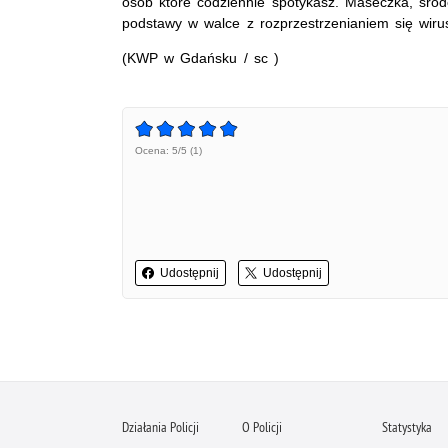
osób które codziennie spotykasz. Maseczka, środ
podstawy w walce z rozprzestrzenianiem się wiru
(KWP w Gdańsku / sc )
Ocena: 5/5 (1)
Udostępnij
Udostępnij
Działania Policji
O Policji
Statystyka