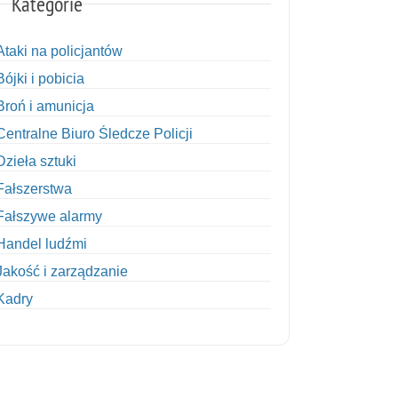
Kategorie
Ataki na policjantów
Bójki i pobicia
Broń i amunicja
Centralne Biuro Śledcze Policji
Dzieła sztuki
Fałszerstwa
Fałszywe alarmy
Handel ludźmi
Jakość i zarządzanie
Kadry
Kobiety w Policji
Korupcja
Kradzież