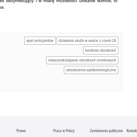
ek dezynfekujący i w miarę możliwości unikanie tłumów, to
sa.
apel policjantów
działania służb w walce z covid-19
kontrole obostrzeń
nieprzestrzeganie obostrzeń covidowych
obostrzenia epidemiologiczne
Prawo
Praca w Policji
Zamówienia publiczne
Kontak