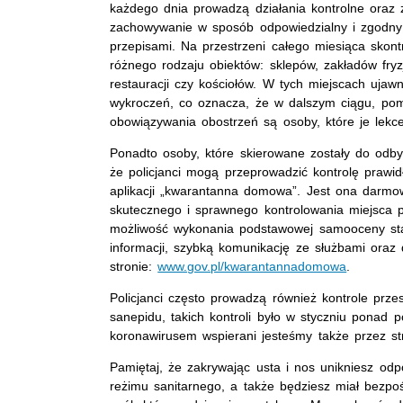
każdego dnia prowadzą działania kontrolne oraz 
zachowywanie w sposób odpowiedzialny i zgodny
przepisami. Na przestrzeni całego miesiąca skontr
różnego rodzaju obiektów: sklepów, zakładów fryz
restauracji czy kościołów. W tych miejscach ujaw
wykroczeń, co oznacza, że w dalszym ciągu, pom
obowiązywania obostrzeń są osoby, które je lekc
Ponadto osoby, które skierowane zostały do odbyc
że policjanci mogą przeprowadzić kontrolę prawidł
aplikacji „kwarantanna domowa”. Jest ona darmow
skutecznego i sprawnego kontrolowania miejsca 
możliwość wykonania podstawowej samooceny st
informacji, szybką komunikację ze służbami oraz 
stronie:
www.gov.pl/kwarantannadomowa
.
Policjanci często prowadzą również kontrole prz
sanepidu, takich kontroli było w styczniu ponad 
koronawirusem wspierani jesteśmy także przez st
Pamiętaj, że zakrywając usta i nos unikniesz od
reżimu sanitarnego, a także będziesz miał bezpoś