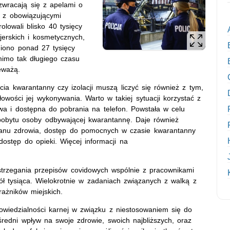
zwracają się z apelami o
 z obowiązującymi
olowali blisko 40 tysięcy
jerskich i kosmetycznych,
niono ponad 27 tysięcy
imo tak długiego czasu
eważą.
ia kwarantanny czy izolacji muszą liczyć się również z tym,
owości jej wykonywania. Warto w takiej sytuacji korzystać z
a i dostępna do pobrania na telefon. Powstała w celu
pobytu osoby odbywającej kwarantannę. Daje również
anu zdrowia, dostęp do pomocnych w czasie kwarantanny
dostęp do opieki. Więcej informacji na
estrzegania przepisów covidowych wspólnie z pracownikami
pół tysiąca. Wielokrotnie w zadaniach związanych z walką z
rażników miejskich.
powiedzialności karnej w związku z niestosowaniem się do
redni wpływ na swoje zdrowie, swoich najbliższych, oraz