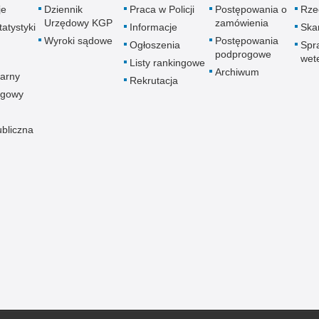
je
Dziennik
Praca w Policji
Postępowania o
Rze
Urzędowy KGP
zamówienia
atystyki
Informacje
Skar
Wyroki sądowe
Postępowania
Ogłoszenia
Spr
podprogowe
wet
Listy rankingowe
Archiwum
arny
Rekrutacja
ogowy
ubliczna