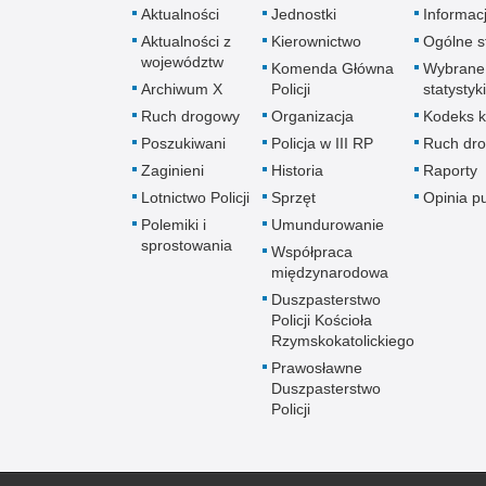
Aktualności
Jednostki
Informac
Aktualności z
Kierownictwo
Ogólne st
województw
Komenda Główna
Wybrane
Archiwum X
Policji
statystyki
Ruch drogowy
Organizacja
Kodeks k
Poszukiwani
Policja w III RP
Ruch dr
Zaginieni
Historia
Raporty
Lotnictwo Policji
Sprzęt
Opinia p
Polemiki i
Umundurowanie
sprostowania
Współpraca
międzynarodowa
Duszpasterstwo
Policji Kościoła
Rzymskokatolickiego
Prawosławne
Duszpasterstwo
Policji