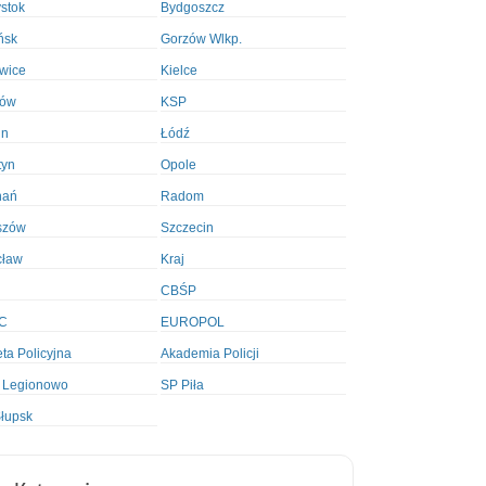
ystok
Bydgoszcz
ńsk
Gorzów Wlkp.
wice
Kielce
ków
KSP
in
Łódź
tyn
Opole
nań
Radom
szów
Szczecin
cław
Kraj
CBŚP
C
EUROPOL
ta Policyjna
Akademia Policji
 Legionowo
SP Piła
łupsk