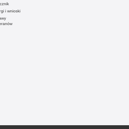
cznik
Ofiarni i odważni
gi i wnioski
Opinia publiczna
awy
eranów
Oszustwa
Pedofilia, pornografia dziecięca
Piractwo przemysłowe
Podrabianie znaków towarowych
Pogryzienia przez psy
Polemiki i sprostowania
Policja inaczej
Policjant z pasją
Porwania
Pożary i podpalenia
Pranie brudnych pieniędzy
Prawa człowieka