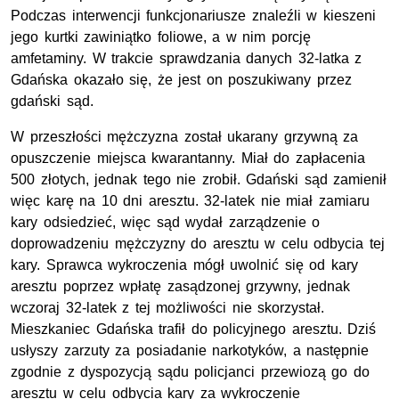
Podczas interwencji funkcjonariusze znaleźli w kieszeni
jego kurtki zawiniątko foliowe, a w nim porcję
amfetaminy. W trakcie sprawdzania danych 32-latka z
Gdańska okazało się, że jest on poszukiwany przez
gdański sąd.
W przeszłości mężczyzna został ukarany grzywną za
opuszczenie miejsca kwarantanny. Miał do zapłacenia
500 złotych, jednak tego nie zrobił. Gdański sąd zamienił
więc karę na 10 dni aresztu. 32-latek nie miał zamiaru
kary odsiedzieć, więc sąd wydał zarządzenie o
doprowadzeniu mężczyzny do aresztu w celu odbycia tej
kary. Sprawca wykroczenia mógł uwolnić się od kary
aresztu poprzez wpłatę zasądzonej grzywny, jednak
wczoraj 32-latek z tej możliwości nie skorzystał.
Mieszkaniec Gdańska trafił do policyjnego aresztu. Dziś
usłyszy zarzuty za posiadanie narkotyków, a następnie
zgodnie z dyspozycją sądu policjanci przewiozą go do
aresztu w celu odbycia kary za wykroczenie