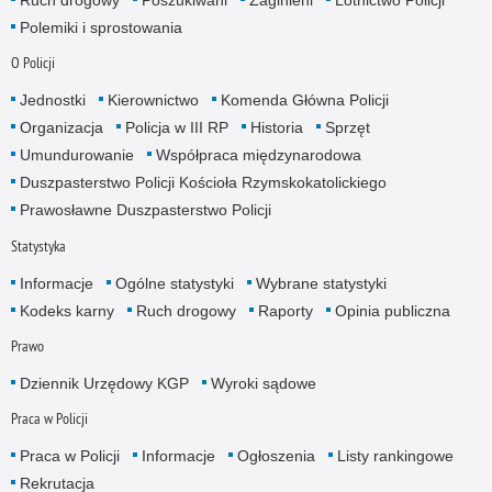
Ruch drogowy
Poszukiwani
Zaginieni
Lotnictwo Policji
Polemiki i sprostowania
O Policji
Jednostki
Kierownictwo
Komenda Główna Policji
Organizacja
Policja w III RP
Historia
Sprzęt
Umundurowanie
Współpraca międzynarodowa
Duszpasterstwo Policji Kościoła Rzymskokatolickiego
Prawosławne Duszpasterstwo Policji
Statystyka
Informacje
Ogólne statystyki
Wybrane statystyki
Kodeks karny
Ruch drogowy
Raporty
Opinia publiczna
Prawo
Dziennik Urzędowy KGP
Wyroki sądowe
Praca w Policji
Praca w Policji
Informacje
Ogłoszenia
Listy rankingowe
Rekrutacja