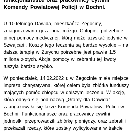
funkcjonariusze oraz pracownicy cywilni
Komendy Powiatowej Policji w Bochni.
U 10-letniego Dawida, mieszkańca Żegociny,
zdiagnozowano guza pnia mózgu. Chłopiec potrzebuje
pilnej pomocy medycznej, którą może uzyskać jedynie w
Szwajcarii. Koszty tego leczenia są bardzo wysokie – na
dalszą terapię w Zurychu potrzebne jest prawie 1,5
miliona złotych. Akcja pomocy w zebraniu tej kwoty
ruszyła bardzo szybko.
W poniedziałek, 14.02.2022 r. w Żegocinie miała miejsce
impreza charytatywna, której celem była zbiórka funduszy
mających pomóc chłopcu w dalszym leczeniu. W akcję,
która odbyła się pod nazwą „Gramy dla Dawida”
zaangażowała się także Komenda Powiatowa Policji w
Bochni. Funkcjonariusze oraz pracownicy cywilni
jednostki przeprowadzili zbiórkę pieniędzy, oraz zebrali i
przekazali rzeczy, które zostały wylicytowane w trakcie