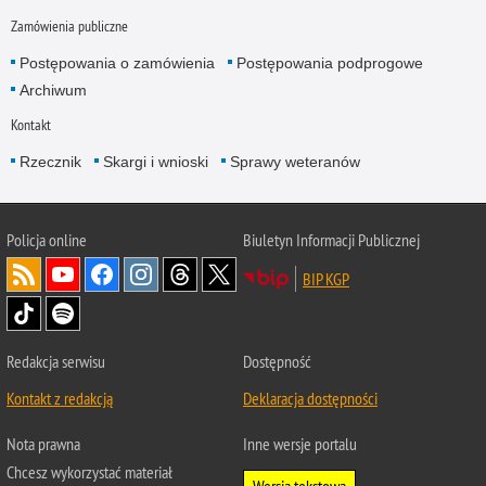
Zamówienia publiczne
Postępowania o zamówienia
Postępowania podprogowe
Archiwum
Kontakt
Rzecznik
Skargi i wnioski
Sprawy weteranów
Policja
online
Biuletyn Informacji Publicznej
BIP KGP
Redakcja serwisu
Dostępność
Kontakt z redakcją
Deklaracja dostępności
Nota prawna
Inne wersje portalu
Chcesz wykorzystać materiał
Wersja tekstowa