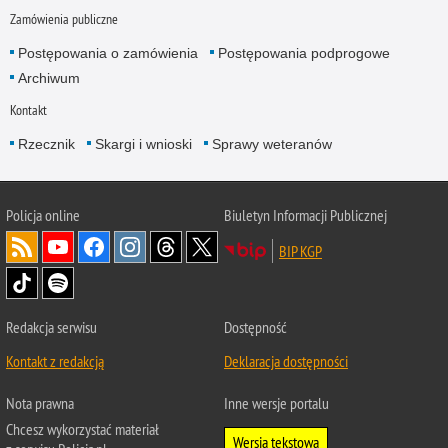
Zamówienia publiczne
Postępowania o zamówienia
Postępowania podprogowe
Archiwum
Kontakt
Rzecznik
Skargi i wnioski
Sprawy weteranów
Policja
online
Biuletyn Informacji Publicznej
BIP KGP
Redakcja serwisu
Dostępność
Kontakt z redakcją
Deklaracja dostępności
Nota prawna
Inne wersje portalu
Chcesz wykorzystać materiał
Wersja tekstowa