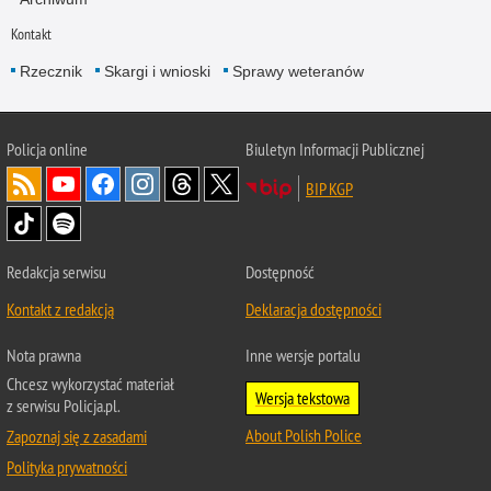
Kontakt
Rzecznik
Skargi i wnioski
Sprawy weteranów
Policja
online
Biuletyn Informacji Publicznej
BIP KGP
Redakcja serwisu
Dostępność
Kontakt z redakcją
Deklaracja dostępności
Nota prawna
Inne wersje portalu
Chcesz wykorzystać materiał
Wersja tekstowa
z serwisu Policja.pl.
About Polish Police
Zapoznaj się z zasadami
Polityka prywatności