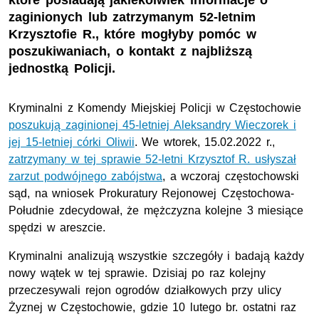
które posiadają jakiekolwiek informacje o
zaginionych lub zatrzymanym 52-letnim
Krzysztofie R., które mogłyby pomóc w
poszukiwaniach, o kontakt z najbliższą
jednostką Policji.
Kryminalni z Komendy Miejskiej Policji w Częstochowie
poszukują zaginionej 45-letniej Aleksandry Wieczorek i
jej 15-letniej córki Oliwii
. We wtorek, 15.02.2022 r.,
zatrzymany w tej sprawie 52-letni Krzysztof R. usłyszał
zarzut podwójnego zabójstwa
, a wczoraj częstochowski
sąd, na wniosek Prokuratury Rejonowej Częstochowa-
Południe zdecydował, że mężczyzna kolejne 3 miesiące
spędzi w areszcie.
Kryminalni analizują wszystkie szczegóły i badają każdy
nowy wątek w tej sprawie. Dzisiaj po raz kolejny
przeczesywali rejon ogrodów działkowych przy ulicy
Żyznej w Częstochowie, gdzie 10 lutego br. ostatni raz