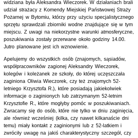
widziana była Aleksandra Wieczorek. W działaniach brali
udział strażacy z Komendy Miejskiej Państwowej Straży
Pożarnej w Bytomiu, którzy przy użyciu specjalistycznego
sprzętu sprawdzali zbiorniki wodne znajdujące się w tym
miejscu. Z uwagi na niekorzystne warunki atmosferyczne,
poszukiwania zostały przerwane około godziny 14.00.
Jutro planowane jest ich wznowienie.
Apelujemy do wszystkich osób (znajomych, sąsiadów,
współpracowników zagionej Aleksandry Wieczorek,
kolegów i koleżanek ze szkoły, do której uczęszczała
zaginiona Oliwia Wieczorek, czy też znajomych 52-
letniego Krzysztofa R.), które posiadają jakiekolwiek
informacje o zaginionych lub zatrzymanym 52-letnim
Krzysztofie R., które mogłyby pomóc w poszukiwaniach.
Zwracamy się do osób, które nie tylko w dniu zaginięcia,
ale również wcześniej (kilka, czy nawet kilkanaście dni
temu) miały kontakt z zaginionymi lub z 52-latkiem i
zwróciły uwagę na jakiś charakterystyczny szczegół, czy