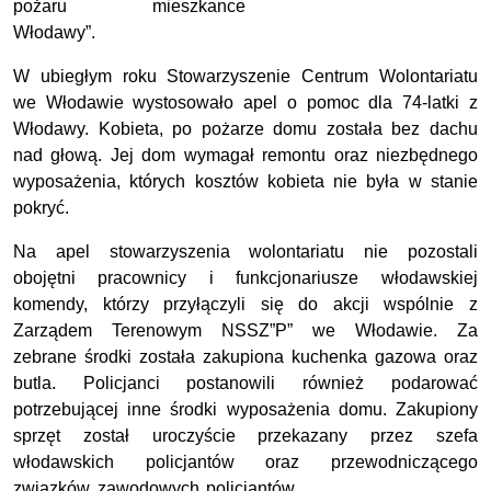
pożaru mieszkance
Włodawy”.
W
ubiegłym roku Stowarzyszenie Centrum Wolontariatu
we Włodawie wystosowało apel o pomoc
dla
74-lat
ki
z
Włodawy. Kobieta, po pożarze domu została bez dachu
nad głową. Jej dom wymagał remontu oraz niezbędnego
wyposażenia, których kosztów kobieta nie była w stanie
pokryć.
Na apel stowarzyszenia wolontariatu nie pozostali
obojętni pracownicy i funkcjonariusze włodawskiej
komendy, którzy przyłączyli się do akcji wspólnie z
Zarządem Terenowym NSSZ”P” we Włodawie. Za
zebrane środki została zakupiona kuchenka gazowa oraz
butla. Policjanci postanowili również podarować
potrzebującej inne środki wyposażenia domu. Zakupiony
sprzęt został uroczyście przekazany przez szefa
włodawskich policjantów oraz przewodniczącego
związków zawodowych policjantów.