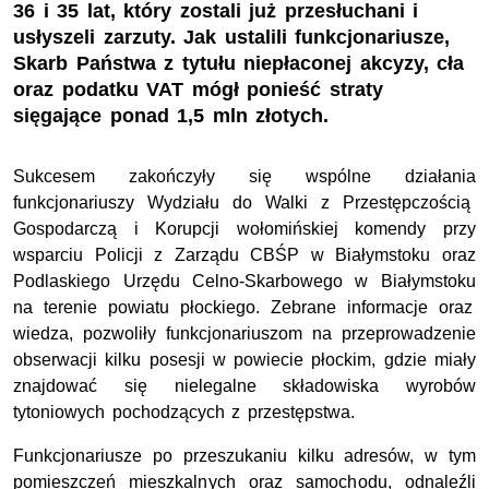
36 i 35 lat, który zostali już przesłuchani i
usłyszeli zarzuty. Jak ustalili funkcjonariusze,
Skarb Państwa z tytułu niepłaconej akcyzy, cła
oraz podatku VAT mógł ponieść straty
sięgające ponad 1,5 mln złotych.
Sukcesem zakończyły się w
spóln
e
działa
nia
funkcjonariusz
y
W
ydziału do W
alki z P
rzestępczością
G
ospodarczą i K
orupcj
i
wołomińskiej komendy
przy
wsparciu
Policji z Zarządu CBŚP w Białymstoku
oraz
Podlaski
ego
Urzędu
Celno-Skarbowego w Białymstoku
na terenie powiatu płockiego.
Zebrane informacje oraz
wiedza, pozwoliły funkcjonariuszom na przeprowadzenie
obserwacji
kilku
posesji w
powiecie płockim,
gdzie miały
znajdować się
nielegalne
składowiska
wyrobów
tytoniowych pochodzących z przestępstwa.
Funkcjonariusze po przeszukaniu
kilku
adresów,
w tym
pomieszcze
ń
mieszkaln
ych
oraz samoch
od
u
,
odnaleźli