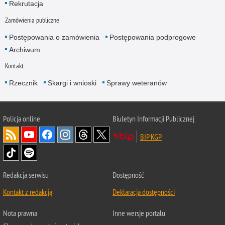
Rekrutacja
Zamówienia publiczne
Postępowania o zamówienia
Postępowania podprogowe
Archiwum
Kontakt
Rzecznik
Skargi i wnioski
Sprawy weteranów
Policja
online
Biuletyn Informacji Publicznej
BIP KGP
Redakcja serwisu
Dostępność
Kontakt z redakcją
Deklaracja dostępności
Nota prawna
Inne wersje portalu