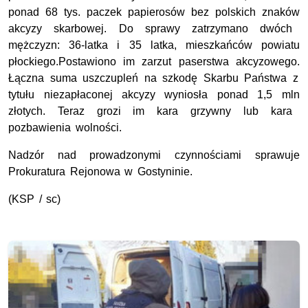
ponad
68 tys.
paczek
papierosów
bez polski
ch znaków
akcyzy
skarbowej.
Do sprawy zatrzymano dwóch
mężczyzn:
36-latk
a
i 35 latk
a,
mieszkańców powiatu
płockiego
.
Postawiono im zarzut
paserstwa akcyzowego.
Łączna suma uszczupleń na szkodę Skarbu Państwa z
tytułu
niezapłaconej akcyzy wyniosła
ponad
1,5
mln
złotyc
h.
Teraz grozi
im
kara grzywny
lub kara
pozbawienia wolności.
Nadzór nad prowadzonymi czynnościami sprawuje
Prokuratura Rejonowa w Gostyninie.
(KSP / sc)