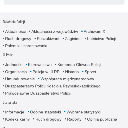
Działania Policji
Aktualności
Aktualności z województw
Archiwum X
Ruch drogowy
Poszukiwani
Zaginieni
Lotnictwo Policji
Polemiki i sprostowania
O Policji
Jednostki
Kierownictwo
Komenda Główna Policji
Organizacja
Policja w III RP
Historia
Sprzęt
Umundurowanie
Współpraca międzynarodowa
Duszpasterstwo Policji Kościoła Rzymskokatolickiego
Prawosławne Duszpasterstwo Policji
Statystyka
Informacje
Ogólne statystyki
Wybrane statystyki
Kodeks karny
Ruch drogowy
Raporty
Opinia publiczna