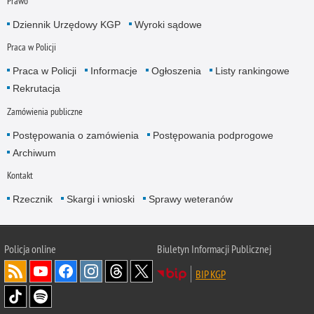
Prawo
Dziennik Urzędowy KGP
Wyroki sądowe
Praca w Policji
Praca w Policji
Informacje
Ogłoszenia
Listy rankingowe
Rekrutacja
Zamówienia publiczne
Postępowania o zamówienia
Postępowania podprogowe
Archiwum
Kontakt
Rzecznik
Skargi i wnioski
Sprawy weteranów
Policja
online
Biuletyn Informacji Publicznej
BIP KGP