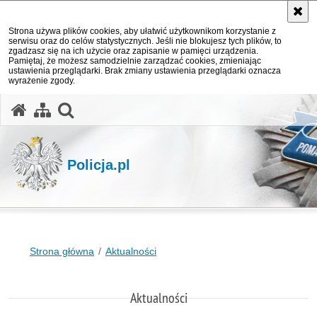
Strona używa plików cookies, aby ułatwić użytkownikom korzystanie z
serwisu oraz do celów statystycznych. Jeśli nie blokujesz tych plików, to
zgadzasz się na ich użycie oraz zapisanie w pamięci urządzenia.
Pamiętaj, że możesz samodzielnie zarządzać cookies, zmieniając
ustawienia przeglądarki. Brak zmiany ustawienia przeglądarki oznacza
wyrażenie zgody.
otwórz wyszukiwarkę
Policja.pl
Strona główna
Aktualności
Aktualności