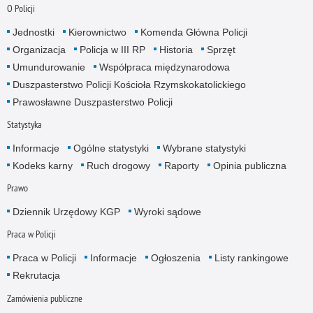
O Policji
Jednostki
Kierownictwo
Komenda Główna Policji
Organizacja
Policja w III RP
Historia
Sprzęt
Umundurowanie
Współpraca międzynarodowa
Duszpasterstwo Policji Kościoła Rzymskokatolickiego
Prawosławne Duszpasterstwo Policji
Statystyka
Informacje
Ogólne statystyki
Wybrane statystyki
Kodeks karny
Ruch drogowy
Raporty
Opinia publiczna
Prawo
Dziennik Urzędowy KGP
Wyroki sądowe
Praca w Policji
Praca w Policji
Informacje
Ogłoszenia
Listy rankingowe
Rekrutacja
Zamówienia publiczne