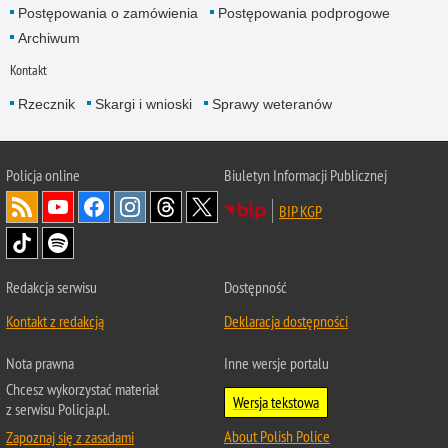
Postępowania o zamówienia
Postępowania podprogowe
Archiwum
Kontakt
Rzecznik
Skargi i wnioski
Sprawy weteranów
Policja
online
Biuletyn Informacji Publicznej
BIP KGP
Redakcja serwisu
Dostępność
Kontakt z redakcją
Deklaracja dostępności
Nota prawna
Inne wersje portalu
Chcesz wykorzystać materiał
Wersja tekstowa
z serwisu Policja.pl.
About Polish Police
Zapoznaj się z zasadami