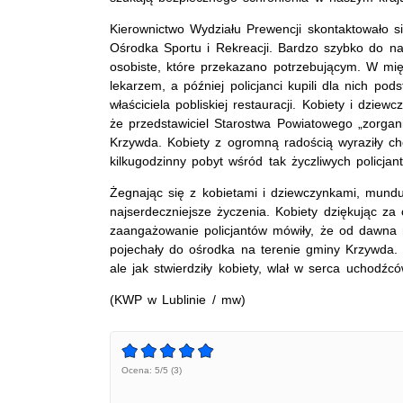
Kierownictwo Wydziału Prewencji skontaktowało s
Ośrodka Sportu i Rekreacji. Bardzo szybko do nas
osobiste, które przekazano potrzebującym. W mi
lekarzem, a później policjanci kupili dla nich p
właściciela pobliskiej restauracji. Kobiety i dzie
że przedstawiciel Starostwa Powiatowego „zorgan
Krzywda. Kobiety z ogromną radością wyraziły ch
kilkugodzinny pobyt wśród tak życzliwych policjan
Żegnając się z kobietami i dziewczynkami, mundu
najserdeczniejsze życzenia. Kobiety dziękując z
zaangażowanie policjantów mówiły, że od dawna n
pojechały do ośrodka na terenie gminy Krzywda. W
ale jak stwierdziły kobiety, wlał w serca uchodź
(KWP w Lublinie / mw)
Ocena: 5/5 (3)