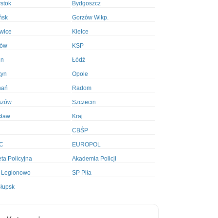
ystok
Bydgoszcz
ńsk
Gorzów Wlkp.
wice
Kielce
ków
KSP
in
Łódź
tyn
Opole
nań
Radom
szów
Szczecin
cław
Kraj
CBŚP
C
EUROPOL
ta Policyjna
Akademia Policji
 Legionowo
SP Piła
łupsk