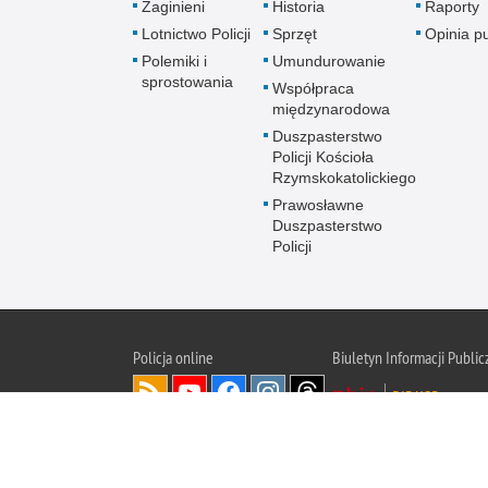
Zaginieni
Historia
Raporty
Lotnictwo Policji
Sprzęt
Opinia p
Polemiki i
Umundurowanie
sprostowania
Współpraca
międzynarodowa
Duszpasterstwo
Policji Kościoła
Rzymskokatolickiego
Prawosławne
Duszpasterstwo
Policji
Policja
online
Biuletyn Informacji Public
BIP KGP