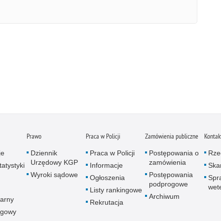
Prawo
Praca w Policji
Zamówienia publiczne
Kontak
je
Dziennik
Praca w Policji
Postępowania o
Rze
Urzędowy KGP
zamówienia
atystyki
Informacje
Skar
Wyroki sądowe
Postępowania
Ogłoszenia
Spr
podprogowe
wet
Listy rankingowe
Archiwum
arny
Rekrutacja
ogowy