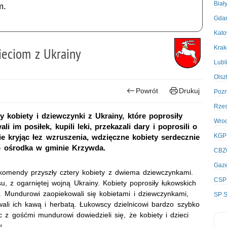
Biał
m.
Gda
Kato
Kra
ieciom z Ukrainy
Lubl
Olsz
Powrót
Drukuj
Poz
Rze
 kobiety i dziewczynki z Ukrainy, które poprosiły
Wro
im posiłek, kupili leki, przekazali dary i poprosili o
KGP
Nie kryjąc łez wzruszenia, wdzięczne kobiety serdecznie
o ośrodka w gminie Krzywda.
CBZ
Gaze
 komendy przyszły cztery kobiety z dwiema dziewczynkami.
CSP
u, z ogarniętej wojną Ukrainy. Kobiety poprosiły łukowskich
. Mundurowi zaopiekowali się kobietami i dziewczynkami,
SP S
ali ich kawą i herbatą. Łukowscy dzielnicowi bardzo szybko
 z gośćmi mundurowi dowiedzieli się, że kobiety i dzieci
u.