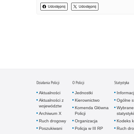
Udostępnij
Udostępnij
Działania Policji
O Policji
Statystyka
Aktualności
Jednostki
Informac
Aktualności z
Kierownictwo
Ogólne st
województw
Komenda Główna
Wybrane
Archiwum X
Policji
statystyki
Ruch drogowy
Organizacja
Kodeks k
Poszukiwani
Policja w III RP
Ruch dr