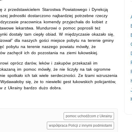
ię z przedstawicielem Starostwa Powiatowego i Dyrekcją
zej jednostki dostarczono najbardziej potrzebne rzeczy
ędzyczasie pracownica komendy przyjechała do kobiet z
odstawowe lekarstwa. Mundurowi o pomoc poprosili też
wczynki dostały tam ciepły obiad. W międzyczasie okazało się,
izował” dla naszych gości miejsce pobytu na terenie gminy
ęć pobytu na terenie naszego powiatu mówiły, że
tów zachęcił ich do pozostania na ziemi łukowskiej.
rowi oprócz darów, leków i zakupów przekazali im
a okazaną im pomoc mówiły, że nie liczyły na tak ogromne
ie spotkało ich tak wiele serdeczności. Ze łzami wzruszenia
ydawałoby się, że to niewielki gest łukowskich policjantów,
ców z Ukrainy bardzo dużo dobra.
pomoc uchodźcom z Ukrainy
współpraca Policji z innymi podmiotami