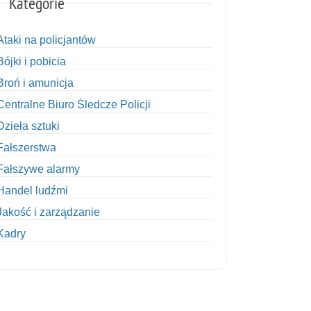
Kategorie
Ataki na policjantów
Bójki i pobicia
Broń i amunicja
Centralne Biuro Śledcze Policji
Dzieła sztuki
Fałszerstwa
Fałszywe alarmy
Handel ludźmi
Jakość i zarządzanie
Kadry
Kobiety w Policji
Korupcja
Kradzież