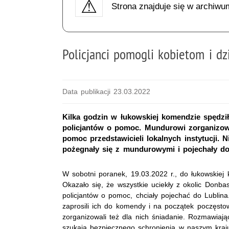
Strona znajduje się w archiwu
Policjanci pomogli kobietom i dz
Data publikacji 23.03.2022
Kilka godzin w łukowskiej komendzie spędziły
policjantów o pomoc. Mundurowi zorganizowali 
pomoc przedstawicieli lokalnych instytucji. 
pożegnały się z mundurowymi i pojechały d
W sobotni poranek, 19.03.2022 r., do łukowskiej
Okazało się, że wszystkie uciekły z okolic Donbas
policjantów o pomoc, chciały pojechać do Lublina
zaprosili ich do komendy i na początek poczęstow
zorganizowali też dla nich śniadanie. Rozmawiając
szukają bezpiecznego schronienia w naszym kraj