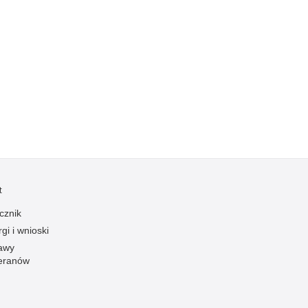
Kradzieże z włamaniem
Kultura
Logistyka, wyposażenie
Materiały wybuchowe
Nagrodzeni policjanci
Napady na banki
Napady na taksówkarzy
Napady na tiry
Nielegalny handel farmaceutykami
t
Nietrzeźwi kierujący
cznik
Nietrzeźwi opiekunowie
gi i wnioski
Nietrzeźwi pracownicy
awy
eranów
Niszczenie mienia
Nowoczesne technologie w pracy Policji
Odpowiedzialność majątkowa Policji