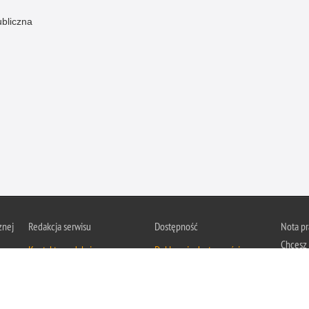
ubliczna
znej
Redakcja serwisu
Dostępność
Nota p
Chcesz 
Kontakt z redakcją
Deklaracja dostępności
z serwis
Zapozna
Polityk