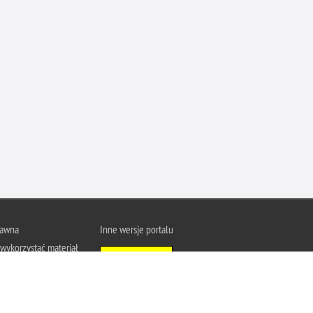
Ofiarni i odważni
Opinia publiczna
Oszustwa
Pedofilia, pornografia dziecięca
Piractwo przemysłowe
Podrabianie znaków towarowych
Pogryzienia przez psy
Polemiki i sprostowania
Policja inaczej
Policjant z pasją
rawna
Inne wersje portalu
Porwania
wykorzystać materiał
Wersja tekstowa
Pożary i podpalenia
u Policja.pl.
About Polish Police
j się z zasadami
Pranie brudnych pieniędzy
a prywatności
Prawa człowieka