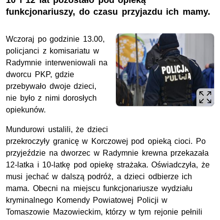
10 i 12 lat pozostało pod opieką
funkcjonariuszy, do czasu przyjazdu ich mamy.
Wczoraj po godzinie 13.00,
policjanci z komisariatu w
Radymnie interweniowali na
dworcu PKP, gdzie
przebywało dwoje dzieci,
nie było z nimi dorosłych
opiekunów.
Mundurowi ustalili, że dzieci
przekroczyły granicę w Korczowej pod opieką cioci. Po
przyjeździe na dworzec w Radymnie krewna przekazała
12-latka i 10-latkę pod opiekę strażaka. Oświadczyła, że
musi jechać w dalszą podróż, a dzieci odbierze ich
mama. Obecni na miejscu funkcjonariusze wydziału
kryminalnego Komendy Powiatowej Policji w
Tomaszowie Mazowieckim, którzy w tym rejonie pełnili