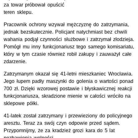
za towar próbował opuścić
teren sklepu.
Pracownik ochrony wzywał mężczyznę do zatrzymania,
jednak bezskutecznie. Policjant natychmiast bez chwili
wahania podjął czynności służbowe i zatrzymał złodzieja.
Pomógł mu inny funkcjonariusz tego samego komisariatu,
który w tym czasie również robił zakupy i zauważył całe
zdarzenie.
Zatrzymanym okazał się 41-letni mieszkaniec Wrocławia.
Jego łupem padły maszynki do golenia o wartości ponad
700 zł. Dzięki wzorowej postawie i błyskawicznej reakcji
funkcjonariusza, skradzione mienie w całości wróciło na
sklepowe półki.
41-latek został zatrzymany i przewieziony do policyjnego
aresztu. Teraz za swój czyn odpowie przed sądem.
Przypomnijmy, że za kradzież grozi kara do 5 lat
pozbawienia wolności.