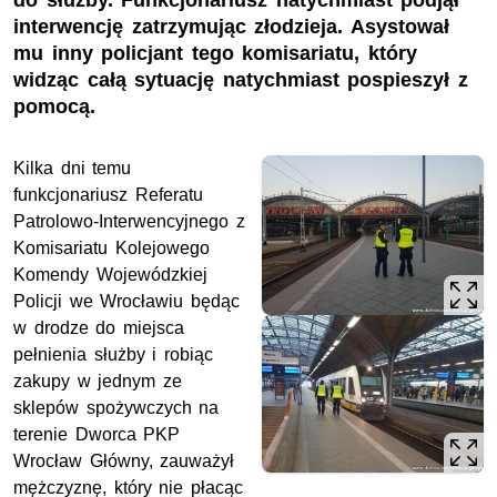
do służby. Funkcjonariusz natychmiast podjął
interwencję zatrzymując złodzieja. Asystował
mu inny policjant tego komisariatu, który
widząc całą sytuację natychmiast pospieszył z
pomocą.
Kilka dni temu
funkcjonariusz Referatu
Patrolowo-Interwencyjnego z
Komisariatu Kolejowego
Komendy Wojewódzkiej
Policji we Wrocławiu będąc
w drodze do miejsca
pełnienia służby i robiąc
zakupy w jednym ze
sklepów spożywczych na
terenie Dworca PKP
Wrocław Główny, zauważył
mężczyznę, który nie płacąc