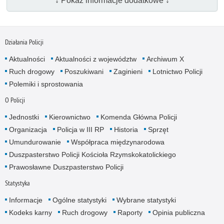
↓ Pokaż informacje dodatkowe ↓
Działania Policji
Aktualności
Aktualności z województw
Archiwum X
Ruch drogowy
Poszukiwani
Zaginieni
Lotnictwo Policji
Polemiki i sprostowania
O Policji
Jednostki
Kierownictwo
Komenda Główna Policji
Organizacja
Policja w III RP
Historia
Sprzęt
Umundurowanie
Współpraca międzynarodowa
Duszpasterstwo Policji Kościoła Rzymskokatolickiego
Prawosławne Duszpasterstwo Policji
Statystyka
Informacje
Ogólne statystyki
Wybrane statystyki
Kodeks karny
Ruch drogowy
Raporty
Opinia publiczna