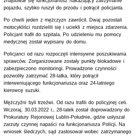
znajdował się funkcjonariusz nakazujący zatrzymanie
pojazdu, szybko ruszył do przodu i potrącił policjanta.
Po chwili jeden z mężczyzn zawrócił. Dwaj pozostali
motocykliści rozdzielili się i uciekli z miejsca zdarzenia.
Policjant trafił do szpitala. Po udzieleniu mu pomocy
medycznej został wypisany do domu.
Policjanci od razu rozpoczęli intensywne poszukiwania
sprawców. Zorganizowane zostały punkty blokadowe i
zabezpieczono monitoringi. Prowadzone czynności
pozwoliły zatrzymać 28-latka, który potrącił
interweniującego funkcjonariusza oraz 24-latniego
kierowcę suzuki.
Mężczyźni byli trzeźwi. Od razu trafili do policyjnej celi.
Wczoraj, 30.03.2022 r., 28-latek został doprowadzony do
Prokuratury Rejonowej Lublin-Południe, gdzie usłyszał
zarzuty czynnej napaści na funkcjonariusza Policji. Na
wniosek śledczych, sąd zastosował wobec zatrzymanego