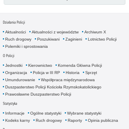
Działania Policji
Aktualności
Aktualności z województw
Archiwum X
Ruch drogowy
Poszukiwani
Zaginieni
Lotnictwo Policji
Polemiki i sprostowania
O Policji
Jednostki
Kierownictwo
Komenda Główna Policji
Organizacja
Policja w III RP
Historia
Sprzęt
Umundurowanie
Współpraca międzynarodowa
Duszpasterstwo Policji Kościoła Rzymskokatolickiego
Prawosławne Duszpasterstwo Policji
Statystyka
Informacje
Ogólne statystyki
Wybrane statystyki
Kodeks karny
Ruch drogowy
Raporty
Opinia publiczna