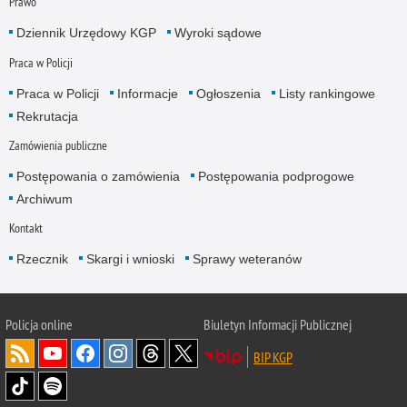
Prawo
Dziennik Urzędowy KGP
Wyroki sądowe
Praca w Policji
Praca w Policji
Informacje
Ogłoszenia
Listy rankingowe
Rekrutacja
Zamówienia publiczne
Postępowania o zamówienia
Postępowania podprogowe
Archiwum
Kontakt
Rzecznik
Skargi i wnioski
Sprawy weteranów
Policja
online
Biuletyn Informacji Publicznej
BIP KGP