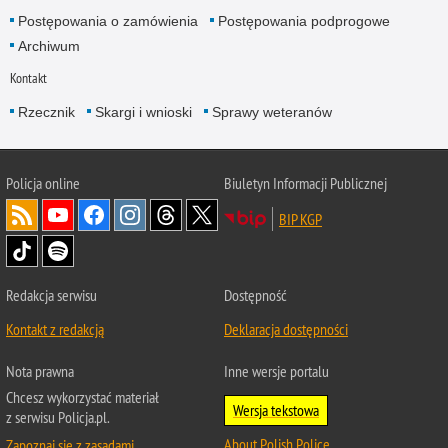
Postępowania o zamówienia
Postępowania podprogowe
Archiwum
Kontakt
Rzecznik
Skargi i wnioski
Sprawy weteranów
Policja
online
Biuletyn Informacji Publicznej
BIP KGP
Redakcja serwisu
Dostępność
Kontakt z redakcją
Deklaracja dostępności
Nota prawna
Inne wersje portalu
Chcesz wykorzystać materiał
Wersja tekstowa
z serwisu Policja.pl.
About Polish Police
Zapoznaj się z zasadami