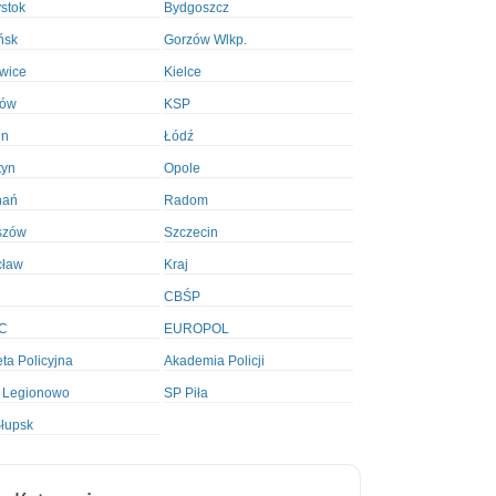
ystok
Bydgoszcz
ńsk
Gorzów Wlkp.
wice
Kielce
ków
KSP
in
Łódź
tyn
Opole
nań
Radom
szów
Szczecin
cław
Kraj
CBŚP
C
EUROPOL
ta Policyjna
Akademia Policji
 Legionowo
SP Piła
łupsk