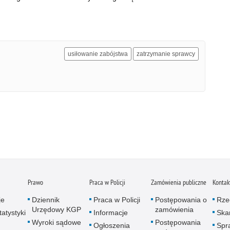
usiłowanie zabójstwa
zatrzymanie sprawcy
Prawo
Praca w Policji
Zamówienia publiczne
Kontak
je
Dziennik
Praca w Policji
Postępowania o
Rze
Urzędowy KGP
zamówienia
atystyki
Informacje
Skar
Wyroki sądowe
Postępowania
Ogłoszenia
Spr