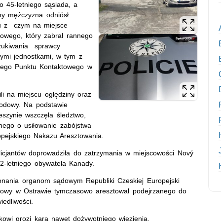
 45-letniego sąsiada, a
ny mężczyzna odniósł
ku z czym na miejsce
kowego, który zabrał rannego
oszukiwania sprawcy
nymi jednostkami, w tym z
nego Punktu Kontaktowego w
li na miejscu oględziny oraz
wodowy. Na podstawie
eszynie wszczęła śledztwo,
nego o usiłowanie zabójstwa
pejskiego Nakazu Aresztowania.
olicjantów doprowadziła do zatrzymania w miejscowości Nový
2-letniego obywatela Kanady.
onania organom sądowym Republiki Czeskiej Europejski
gowy w Ostrawie tymczasowo aresztował podejrzanego do
wiedliwości.
owi grozi kara nawet dożywotniego więzienia.