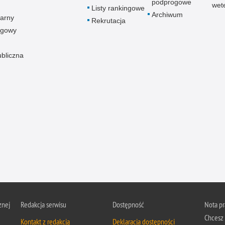
podprogowe
wet
Listy rankingowe
Archiwum
arny
Rekrutacja
ogowy
ubliczna
znej
Redakcja serwisu
Dostępność
Nota p
Chcesz 
Kontakt z redakcją
Deklaracja dostępności