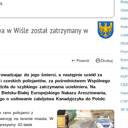
Biał
m.
Gda
Kato
Kra
wa w Wiśle został zatrzymany w
Lubl
Olsz
Poz
Rze
Powrót
Drukuj
Wro
owadzając do jego śmierci, a następnie uciekł za
KGP
 i czeskich policjantów, za pośrednictwem Wspólnego
CBZ
iła do szybkiego zatrzymania uciekiniera. Na
ielsku-Białej Europejskiego Nakazu Aresztowania,
Gaze
go o usiłowanie zabójstwa Kanadyjczyka do Polski.
CSP
SP S
rano policjanci z
rwencję na terenie miasta. W
agresywny 42-latek