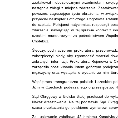
zaatakował niebezpiecznymi przedmiotami swojego
następnie zbiegł z miejsca zdarzenia. Zaatakowa
poważne, zagrażające życiu obrażenia, w związ
przyleciał helikopter Lotniczego Pogotowia Ratun
do szpitala. Policjanci natychmiast rozpoczęli p
zdarzenia, nawiązując w tej sprawie kontakt z in
czeskimi mundurowymi za pośrednictwem Wspól
Chotěbuz.
Śledczy, pod nadzorem prokuratora, przeprowadzi
zabezpieczyli ślady, aby zgromadzić materiał do
zebranych informacji, Prokuratura Rejonowa w Ci
zarządziła poszukiwania listem gończym podejrza
mężczyzny oraz wystąpiła o wydanie za nim Euro
Współpraca transgraniczna polskich i czeskich p
Jičín w Czechach podejrzanego o przestępstwo 4
Sąd Okręgowy w Bielsku-Białej przekazał do wyk
Nakaz Aresztowania. Na tej podstawie Sąd Okrę
czasu przekazania go polskiemu wymiarowi spra
Za usiłowanie zabójstwa 42-letniemu Kanadyjczyk