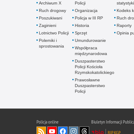
Archiwum X
Policji
statystyki
Ruch drogowy
Organizacja
Kodeks k
Poszukiwani
Policja w III RP
Ruch dr
Zaginieni
Historia
Raporty
Lotnictwo Policji
Sprzęt
Opinia p
Polemiki i
Umundurowanie
sprostowania
Współpraca
międzynarodowa
Duszpasterstwo
Policji Kościoła
Rzymskokatolickiego
Prawosławne
Duszpasterstwo
Policji
Policja
online
Biuletyn Informacji Public
BIP KGP