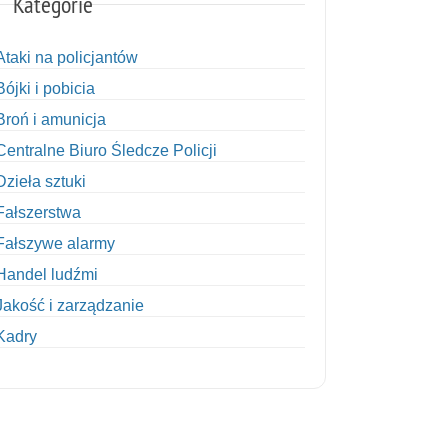
Kategorie
Ataki na policjantów
Bójki i pobicia
Broń i amunicja
Centralne Biuro Śledcze Policji
Dzieła sztuki
Fałszerstwa
Fałszywe alarmy
Handel ludźmi
Jakość i zarządzanie
Kadry
Kobiety w Policji
Korupcja
Kradzież