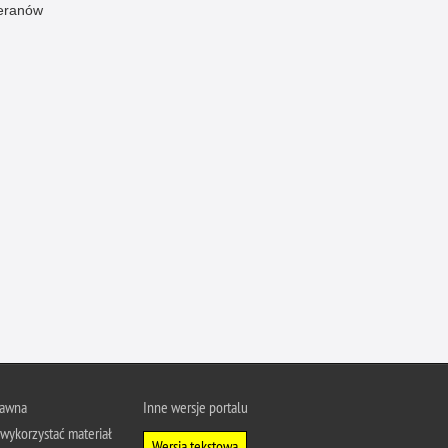
eranów
Ofiarni i odważni
Opinia publiczna
Oszustwa
Pedofilia, pornografia dziecięca
Piractwo przemysłowe
Podrabianie znaków towarowych
Pogryzienia przez psy
Polemiki i sprostowania
Policja inaczej
Policjant z pasją
Porwania
Pożary i podpalenia
Pranie brudnych pieniędzy
rawna
Inne wersje portalu
wykorzystać materiał
Prawa człowieka
Wersja tekstowa