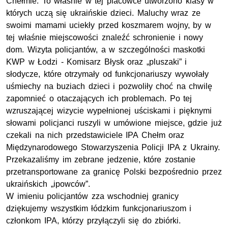
Chełmie. To właśnie w tej placówce utworzono klasy w
których uczą się ukraińskie dzieci. Maluchy wraz ze
swoimi mamami uciekły przed koszmarem wojny, by w
tej właśnie miejscowości znaleźć schronienie i nowy
dom. Wizyta policjantów, a w szczególności maskotki
KWP
w Łodzi - Komisarz Błysk oraz „pluszaki” i
słodycze, które otrzymały od funkcjonariuszy wywołały
uśmiechy na buziach dzieci i pozwoliły choć na chwilę
zapomnieć o otaczających ich problemach. Po tej
wzruszającej wizycie wypełnionej uściskami i pięknymi
słowami policjanci ruszyli w umówione miejsce, gdzie już
czekali na nich przedstawiciele
IPA
Chełm oraz
Międzynarodowego Stowarzyszenia Policji
IPA
z Ukrainy.
Przekazaliśmy im zebrane jedzenie, które zostanie
przetransportowane za granicę Polski bezpośrednio przez
ukraińskich „ipowców”.
W imieniu policjantów zza wschodniej granicy
dziękujemy wszystkim łódzkim funkcjonariuszom i
członkom
IPA
, którzy przyłączyli się do zbiórki.