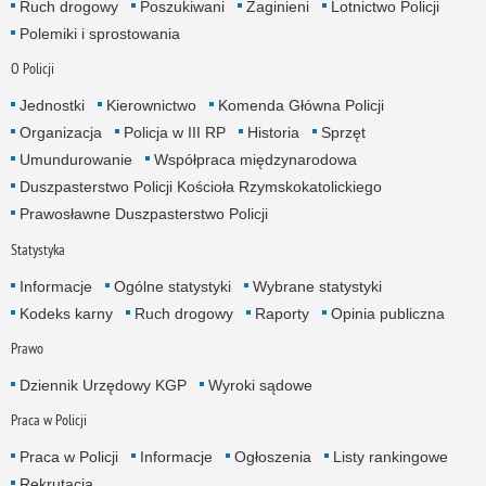
Ruch drogowy
Poszukiwani
Zaginieni
Lotnictwo Policji
Polemiki i sprostowania
O Policji
Jednostki
Kierownictwo
Komenda Główna Policji
Organizacja
Policja w III RP
Historia
Sprzęt
Umundurowanie
Współpraca międzynarodowa
Duszpasterstwo Policji Kościoła Rzymskokatolickiego
Prawosławne Duszpasterstwo Policji
Statystyka
Informacje
Ogólne statystyki
Wybrane statystyki
Kodeks karny
Ruch drogowy
Raporty
Opinia publiczna
Prawo
Dziennik Urzędowy KGP
Wyroki sądowe
Praca w Policji
Praca w Policji
Informacje
Ogłoszenia
Listy rankingowe
Rekrutacja