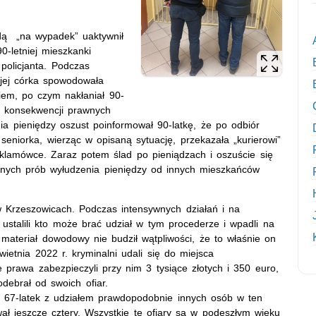
d
ą
„na wypadek” uaktywnił
0-letniej mieszkanki
policjanta. Podczas
 jej córka spowodowała
kiem, po czym nakłaniał
90-
a konsekwencji prawnych
nia pieniędzy oszust poinformował 90-latkę, że po odbiór
 seniorka, wierząc w opisaną sytuację, przekazała
„kurierowi”
eklamówce. Zaraz potem ślad po pieniądzach i oszuście się
danych prób wyłudzenia pieniędzy od innych mieszkańców
i w Krzeszowicach. Podczas intensywnych działań i na
 ustalili kto może brać udział w tym procederze i wpadli na
materiał dowodowy nie budził wątpliwości, że to właśnie on
etnia 2022 r. kryminalni udali się do miejsca
e prawa zabezpieczyli przy nim 3 tysiące złotych i 350 euro,
debrał od swoich ofiar.
 że 67-latek z udziałem prawdopodobnie innych osób w ten
ał jeszcze cztery. Wszystkie te ofiary są w podeszłym wieku