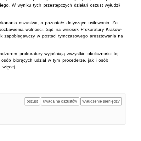
iego. W wyniku tych przestępczych działań oszust
wyłudził
dokonania oszustwa, a pozostałe
dotyczące
usiłowania. Za
pozbawienia wolności. Sąd na wniosek Prokuratury Kraków-
ek zapobiegawczy w postaci tymczasowego aresztowania na
dzorem prokuratury wyjaśniają wszystkie okoliczności tej
osób biorących udział w tym procederze, jak i osób
 więcej.
oszust
uwaga na oszustów
wyłudzenie pieniędzy