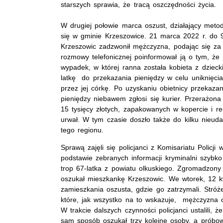
starszych sprawia, że tracą oszczędności życia.
W
drugiej połowie marca
oszust, działający meto
się w gminie Krzeszowice.
21 marca 2022 r. do 9
Krzeszowic zadzwonił mężczyzna, podając się za 
rozmowy telefonicznej poinformował ją o tym, że
wypadek, w której ranna została kobieta z dziec
latkę
do przekazania pieniędzy w celu uniknięci
przez jej córkę. Po uzyskaniu obietnicy przekaza
pieniędzy niebawem zgłosi się kurier. Przerażona
15 tysięcy złotych, zapakowanych w kopercie i r
urwał. W
tym czasie
doszło także do kilku nieu
tego regionu.
Sprawą zajęli się policjanci z Komisariatu Policj
podstawie zebranych informacji kryminalni szybko
trop 67-latka z powiatu olkuskiego. Zgromadzony 
oszukał mieszkankę Krzeszowic. We wtorek, 12 kwi
zamieszkania oszusta, gdzie go zatrzymali. Stróż
które, jak wszystko na to wskazuje, mężczyzna o
W trakcie dalszych czynności policjanci ustalili,
sam sposób oszukał trzy kolejne osoby, a próbow