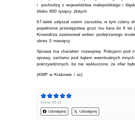
i pochodzą z województwa małopolskiego i śląsk
blisko 800 tysięcy złotych.
67-latek usłyszał osiem zarzutów, w tym cztery 
popełnione
przestępstwa grozi mu kara do 8 lat 
Krowodrza zastosował wobec podejrzanego środ
okres 3 miesięcy.
Sprawa ma charakter rozwojowy. Policjanci pod na
sprawy, zarówno pod kątem ewentualnych innych 
pokrzywdzonych, bo nie wykluczone, że ofiar było
(KWP w Krakowie / sc)
Ocena: 5/5 (2)
Udostępnij
Udostępnij