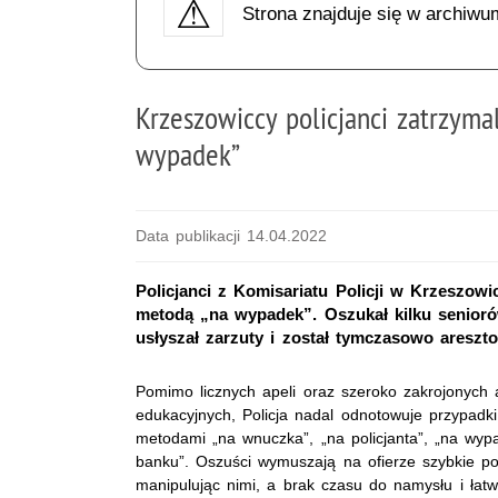
Strona znajduje się w archiwu
Krzeszowiccy policjanci zatrzyma
wypadek”
Data publikacji 14.04.2022
Policjanci z Komisariatu Policji w Krzeszowi
metodą „na wypadek”. Oszukał kilku seniorów
usłyszał zarzuty i został tymczasowo areszt
Pomimo licznych apeli oraz szeroko zakrojonych ak
edukacyjnych, Policja nadal odnotowuje przypad
metodami
„na wnuczka”, „na policjanta”, „na wyp
banku”. Oszuści wymuszają na ofierze szybkie p
manipulując nimi, a brak czasu do namysłu i łat