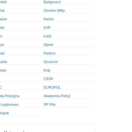
ystok
Bydgoszcz
ńsk
Gorzów Wlkp.
wice
Kielce
ków
KSP
in
Łódź
tyn
Opole
nań
Radom
szów
Szczecin
cław
Kraj
CBŚP
C
EUROPOL
ta Policyjna
Akademia Policji
 Legionowo
SP Piła
łupsk