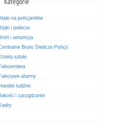
Kategorie
Ataki na policjantów
Bójki i pobicia
Broń i amunicja
Centralne Biuro Śledcze Policji
Dzieła sztuki
Fałszerstwa
Fałszywe alarmy
Handel ludźmi
Jakość i zarządzanie
Kadry
Kobiety w Policji
Korupcja
Kradzież