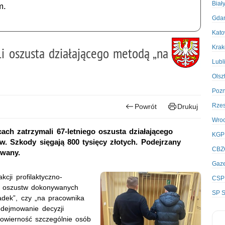
Biał
m.
Gda
Kato
Kra
li oszusta działającego metodą „na
Lubl
Olsz
Poz
Rze
Powrót
Drukuj
Wro
cach zatrzymali 67-letniego oszusta działającego
KGP
. Szkody sięgają 800 tysięcy złotych. Podejrzany
CBZ
owany.
Gaze
cji profilaktyczno-
CSP
ki oszustw dokonywanych
SP S
adek
”
, czy „na pracownika
odejmowanie decyzji
wowierność szczególnie osób