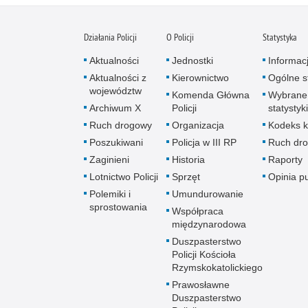
Działania Policji
O Policji
Statystyka
Aktualności
Jednostki
Informac
Aktualności z
Kierownictwo
Ogólne st
województw
Komenda Główna
Wybrane
Archiwum X
Policji
statystyki
Ruch drogowy
Organizacja
Kodeks k
Poszukiwani
Policja w III RP
Ruch dr
Zaginieni
Historia
Raporty
Lotnictwo Policji
Sprzęt
Opinia p
Polemiki i
Umundurowanie
sprostowania
Współpraca
międzynarodowa
Duszpasterstwo
Policji Kościoła
Rzymskokatolickiego
Prawosławne
Duszpasterstwo