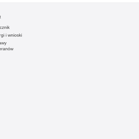
Ofiarni i odważni
t
Opinia publiczna
cznik
Oszustwa
gi i wnioski
Pedofilia, pornografia dziecięca
awy
Piractwo przemysłowe
eranów
Podrabianie znaków towarowych
Pogryzienia przez psy
Polemiki i sprostowania
Policja inaczej
Policjant z pasją
Porwania
Pożary i podpalenia
Pranie brudnych pieniędzy
Prawa człowieka