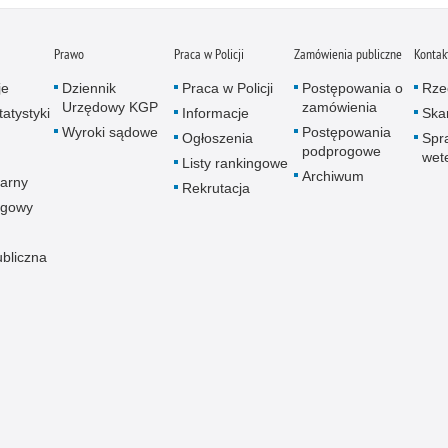
Prawo
Praca w Policji
Zamówienia publiczne
Kontak
je
Dziennik
Praca w Policji
Postępowania o
Rze
Urzędowy KGP
zamówienia
atystyki
Informacje
Skar
Wyroki sądowe
Postępowania
Ogłoszenia
Spr
podprogowe
wet
Listy rankingowe
Archiwum
arny
Rekrutacja
ogowy
ubliczna